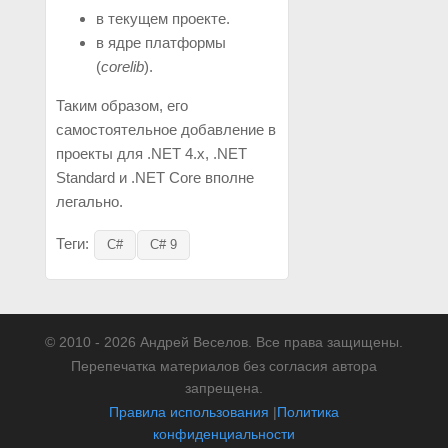
в текущем проекте.
в ядре платформы
(
corelib
).
Таким образом, его
самостоятельное добавление в
проекты для .NET 4.x, .NET
Standard и .NET Core вполне
легально.
Теги:
C#
C# 9
© 2010 - 2026 Андрей Веселов. Все права защищены.
Перепечатка материалов без согласия автора
запрещена.
Правила использования
|
Политика
конфиденциальности