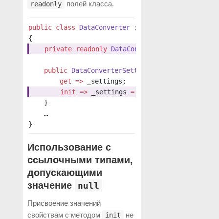
полей класса.
readonly
public
 class
 DataConverter
 : 
IDataConverter
{
    private
 readonly
 DataConverterSetting
 _setti
    public
 DataConverterSetting
 Settings
 { 
        get
 =>
 _settings; 
        init
 =>
 _settings 
=
 value; 
    }
    …
}
Использование с
ссылочными типами,
допускающими
значение
null
Присвоение значений
свойствам с методом
не
init