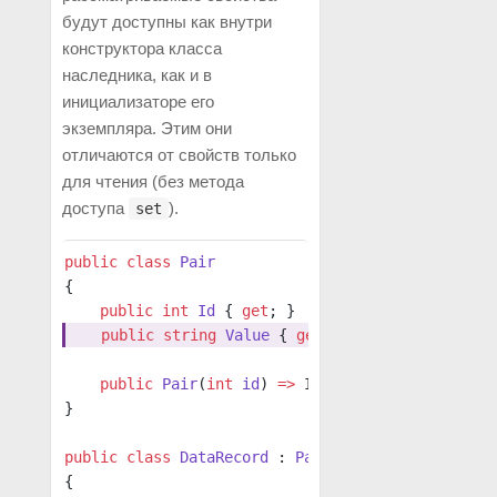
будут доступны как внутри
конструктора класса
наследника, как и в
инициализаторе его
экземпляра. Этим они
отличаются от свойств только
для чтения (без метода
доступа
).
set
public
 class
 Pair
{
    public
 int
 Id
 { 
get
; }
    public
 string
 Value
 { 
get
; 
init
; } 
=
 "Defaul
    public
 Pair
(
int
 id
) 
=>
 Id 
=
 id;
}
public
 class
 DataRecord
 : 
Pair
{