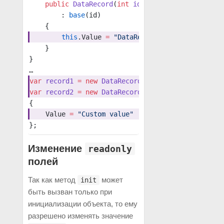
    public
 DataRecord
(
int
 id
)
        : 
base
(id)
    {
        this
.Value 
=
 "DataRecord default value"
;
    }
}
…
var
 record1
 =
 new
 DataRecord
(
id
: 
1
);
var
 record2
 =
 new
 DataRecord
(
id
: 
2
)
{
    Value 
=
 "Custom value"
};
Изменение
readonly
полей
Так как метод
может
init
быть вызван только при
инициализации объекта, то ему
разрешено изменять значение