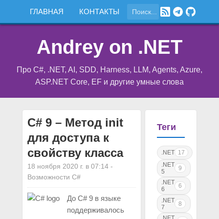
ГЛАВНАЯ
КОНТАКТЫ
Andrey on .NET
Про C#, .NET, AI, SDD, Harness, LLM, Agents, Azure,
ASP.NET Core, EF и другие умные слова
C# 9 – Метод init
Теги
для доступа к
свойству класса
.NET
17
.NET
18 ноября 2020 г. в 07:14
-
9
5
Возможности C#
.NET
6
6
До C# 9 в языке
.NET
8
7
поддерживалось
.NET