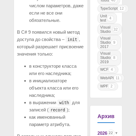
Tools
46
числом параметров, даже
TypeScript
12
если не все они
Unit
4
обязательные.
test
Visual
32
Studio
В C# 9 появился новый метод
Visual
доступа до свойства –
,
init
Studio
9
который разрешает присвоение
2017
значения только:
Visual
Studio
8
2019
в конструкторе класса
WCF
4
или его наследника;
WebAPI
11
в инициализаторе
WPF
2
объекта класса или его
наследника;
в выражении
для
with
записей (
);
record
Архив
как именованный
параметр атрибута.
2026
22