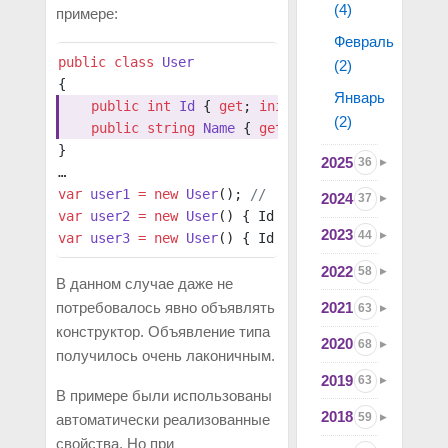
(4)
примере:
Февраль
public
 class
 User
(2)
{
Январь
    public
 int
 Id
 { 
get
; 
init
; }
(2)
    public
 string
 Name
 { 
get
; 
init
; } 
=
 "No name
}
2025
36
…
var
 user1
 =
 new
 User
(); 
//  Id = default(int), N
2024
37
var
 user2
 =
 new
 User
() { Id 
=
 1
 }; 
// Id = 1, Na
2023
44
var
 user3
 =
 new
 User
() { Id 
=
 1
, Name 
=
 "John Do
2022
58
В данном случае даже не
2021
потребовалось явно объявлять
63
конструктор. Объявление типа
2020
68
получилось очень лаконичным.
2019
63
В примере были использованы
2018
59
автоматически реализованные
свойства. Но при