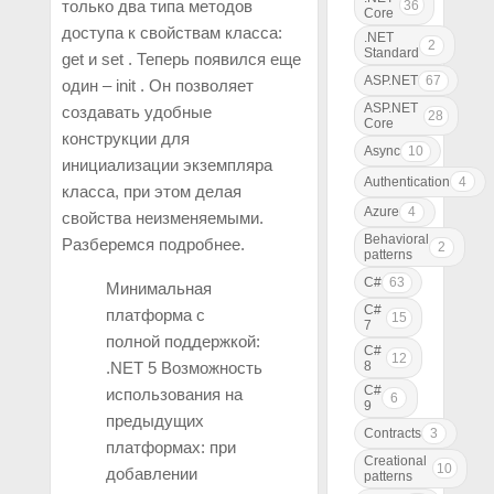
только два типа методов
36
Core
доступа к свойствам класса:
.NET
2
Standard
get и set . Теперь появился еще
ASP.NET
67
один – init . Он позволяет
ASP.NET
создавать удобные
28
Core
конструкции для
Async
10
инициализации экземпляра
Authentication
4
класса, при этом делая
Azure
4
свойства неизменяемыми.
Behavioral
Разберемся подробнее.
2
patterns
C#
63
Минимальная
C#
платформа с
15
7
полной поддержкой:
C#
12
8
.NET 5 Возможность
C#
использования на
6
9
предыдущих
Contracts
3
платформах: при
Creational
10
добавлении
patterns