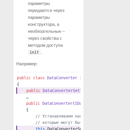
параметры
передаются через
параметры
конструктора, а
необязательные –
через свойства с
методом доступа
.
init
Например:
public
 class
 DataConverter
 : 
IDataConverter
{
    public
 DataConverterSetting
 Settings
 { 
get
; 
    …
    public
 DataConverter
(
IDataSource
 source
) 
// 
    {
        // Устанавливаем настройки по умолчанию,
        // которые могут быть переопределены в и
        this
.DataConverterSetting 
=
 new
 DefaultD