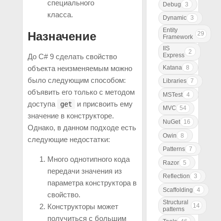
специального
Debug
3
класса.
Dynamic
3
Entity
Назначение
29
Framework
IIS
2
Express
До C# 9 сделать свойство
Katana
8
объекта неизменяемым можно
было следующим способом:
Libraries
7
объявить его только с методом
MSTest
4
доступа
и присвоить ему
get
MVC
54
значение в конструкторе.
NuGet
16
Однако, в данном подходе есть
Owin
8
следующие недостатки:
Patterns
7
Много однотипного кода
Razor
5
передачи значения из
Reflection
3
параметра конструктора в
Scaffolding
4
свойство.
Structural
14
Конструкторы может
patterns
получиться с большим