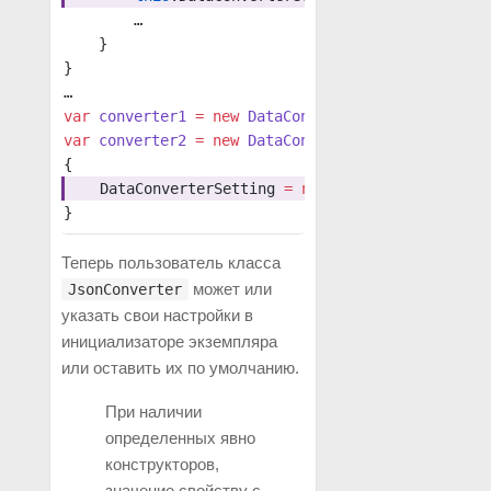
        …
    }
}
…
var
 converter1
 =
 new
 DataConverter
(dataSource); 
var
 converter2
 =
 new
 DataConverter
(dataSource); 
{
    DataConverterSetting 
=
 new
 CustomDataConvert
}
Теперь пользователь класса
может или
JsonConverter
указать свои настройки в
инициализаторе экземпляра
или оставить их по умолчанию.
При наличии
определенных явно
конструкторов,
значение свойству с