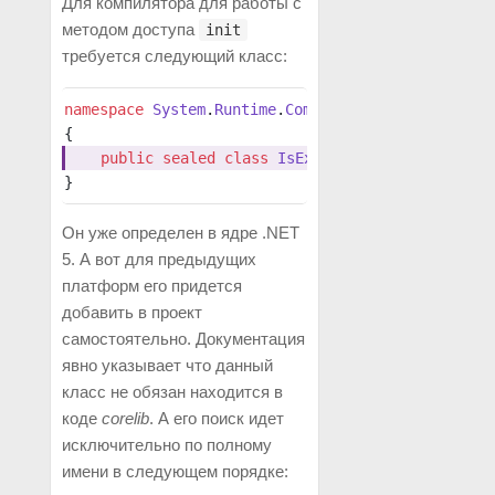
Для компилятора для работы с
методом доступа
init
требуется следующий класс:
namespace
 System
.
Runtime
.
CompilerServices
{
    public
 sealed
 class
 IsExternalInit
 { }
}
Он уже определен в ядре .NET
5. А вот для предыдущих
платформ его придется
добавить в проект
самостоятельно. Документация
явно указывает что данный
класс не обязан находится в
коде
corelib
. А его поиск идет
исключительно по полному
имени в следующем порядке: