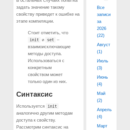
В остальных случаях попытка
задать значение такому
Все
свойству приведет к ошибке на
записи
этапе компиляции.
за
2026
Стоит отметить, что
(22)
и
–
init
set
Август
взаимоисключающие
(1)
методы доступа.
Использоваться с
Июль
конкретным
(3)
свойством может
Июнь
только один из них.
(4)
Синтаксис
Май
(2)
Используется
init
Апрель
аналогично другим методам
(4)
доступа к свойству.
Март
Рассмотрим синтаксис на