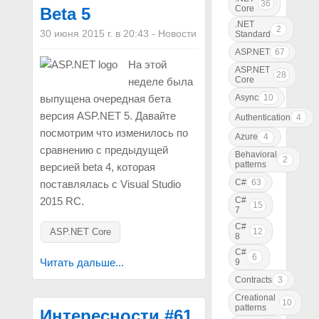
36
Core
Beta 5
.NET
2
30 июня 2015 г. в 20:43
-
Новости
Standard
ASP.NET
67
На этой
ASP.NET
28
Core
неделе была
Async
10
выпущена очередная бета
версия ASP.NET 5. Давайте
Authentication
4
посмотрим что изменилось по
Azure
4
сравнению с предыдущей
Behavioral
2
patterns
версией beta 4, которая
C#
63
поставлялась с Visual Studio
C#
2015 RC.
15
7
C#
12
ASP.NET Core
8
C#
6
Читать дальше...
9
Contracts
3
Creational
10
patterns
Интересности #61