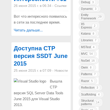
Debug
3
26 июня 2015 г. в 06:34
-
Ссылки
Dynamic
3
Entity
Вот что интересного появилось
29
Framework
в сети за последнее время.
IIS
2
Express
Читать дальше...
Katana
8
Libraries
7
Доступна CTP
MSTest
4
MVC
54
версия SSDT June
NuGet
16
2015
Owin
8
25 июня 2015 г. в 07:09
-
Новости
Patterns
7
Вышла
Razor
5
CTP
Reflection
3
версия SQL Server Data Tools
Scaffolding
4
June 2015 для Visual Studio
Structural
14
patterns
2013.