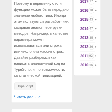
2017
37
Поэтому в переменную или
функцию может быть передано
2016
28
значение любого типа. Иногда
2015
43
этим пользуются разработчики,
создавая аналог перегрузки
2014
47
методов. Например, в качестве
2013
35
параметра может
использоваться или строка,
2012
26
или число или массив строк.
2011
92
Давайте разберемся как
написать аналогичный код на
2010
66
TypeScript и, по возможности,
со статической типизацией.
TypeScript
Читать дальше...