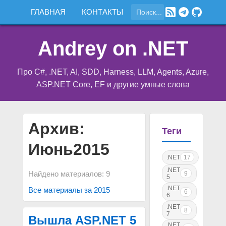
ГЛАВНАЯ
КОНТАКТЫ
Andrey on .NET
Про C#, .NET, AI, SDD, Harness, LLM, Agents, Azure,
ASP.NET Core, EF и другие умные слова
Архив:
Теги
Июнь2015
.NET
17
.NET
Найдено материалов: 9
9
5
.NET
Все материалы за 2015
6
6
.NET
8
7
Вышла ASP.NET 5
.NET