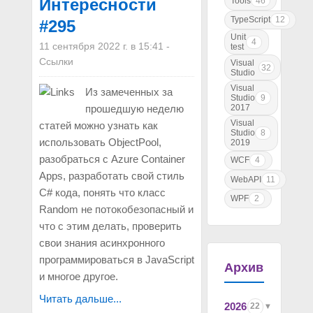
Интересности
Tools
46
TypeScript
12
#295
Unit
4
11 сентября 2022 г. в 15:41
-
test
Ссылки
Visual
32
Studio
Visual
Из замеченных за
Studio
9
прошедшую неделю
2017
Visual
статей можно узнать как
Studio
8
использовать ObjectPool,
2019
разобраться с Azure Container
WCF
4
Apps, разработать свой стиль
WebAPI
11
C# кода, понять что класс
WPF
2
Random не потокобезопасный и
что с этим делать, проверить
свои знания асинхронного
программироваться в JavaScript
Архив
и многое другое.
Читать дальше...
2026
22