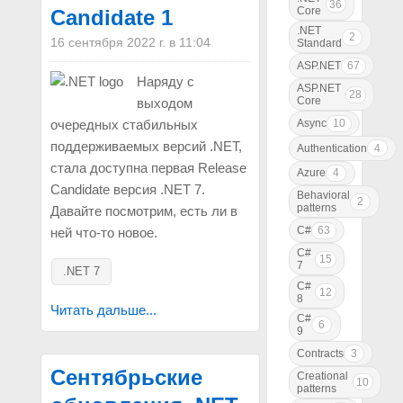
36
Core
Candidate 1
.NET
2
16 сентября 2022 г. в 11:04
Standard
ASP.NET
67
Наряду с
ASP.NET
28
Core
выходом
Async
10
очередных стабильных
поддерживаемых версий .NET,
Authentication
4
стала доступна первая Release
Azure
4
Candidate версия .NET 7.
Behavioral
2
patterns
Давайте посмотрим, есть ли в
C#
63
ней что-то новое.
C#
15
7
.NET 7
C#
12
8
Читать дальше...
C#
6
9
Contracts
3
Сентябрьские
Creational
10
patterns