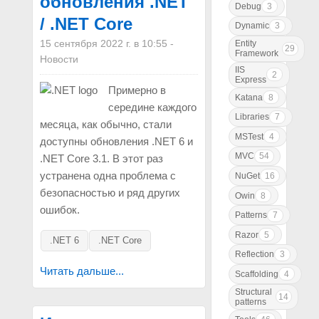
обновления .NET
Debug
3
/ .NET Core
Dynamic
3
15 сентября 2022 г. в 10:55
-
Entity
29
Framework
Новости
IIS
2
Express
Примерно в
Katana
8
середине каждого
Libraries
7
месяца, как обычно, стали
MSTest
4
доступны обновления .NET 6 и
MVC
54
.NET Core 3.1. В этот раз
устранена одна проблема с
NuGet
16
безопасностью и ряд других
Owin
8
ошибок.
Patterns
7
Razor
5
.NET 6
.NET Core
Reflection
3
Читать дальше...
Scaffolding
4
Structural
14
patterns