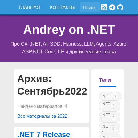
ГЛАВНАЯ
КОНТАКТЫ
Andrey on .NET
Про C#, .NET, AI, SDD, Harness, LLM, Agents, Azure,
ASP.NET Core, EF и другие умные слова
Архив:
Теги
Сентябрь2022
.NET
17
.NET
Найдено материалов: 4
9
5
.NET
Все материалы за 2022
6
6
.NET
8
7
.NET 7 Release
.NET