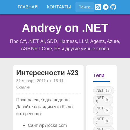
ГЛАВНАЯ
КОНТАКТЫ
Andrey on .NET
Про C#, .NET, AI, SDD, Harness, LLM, Agents, Azure,
ASP.NET Core, EF и другие умные слова
Интересности #23
Теги
31 января 2011 г. в 15:11
-
Ссылки
.NET
17
.NET
Прошла еще одна неделя.
9
5
Давайте поглядим что было
.NET
6
6
интересного:
.NET
8
7
Сайт wp7rocks.com
.NET