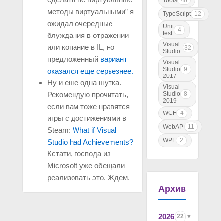
Tools
46
методы виртуальными” я
TypeScript
12
ожидал очередные
Unit
4
test
блуждания в отражении
Visual
или копание в IL, но
32
Studio
предложенный
вариант
Visual
Studio
9
оказался еще серьезнее.
2017
Ну и еще одна шутка.
Visual
Рекомендую прочитать,
Studio
8
2019
если вам тоже нравятся
WCF
4
игры c достижениями в
WebAPI
11
Steam:
What if Visual
WPF
2
Studio had Achievements?
Кстати, господа из
Microsoft уже обещали
реализовать это. Ждем.
Архив
2026
22