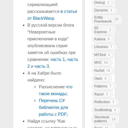
Debug
3
сериализацией
Dynamic
3
рассказывается
в статье
Entity
от BlackWasp.
29
Framework
В русской версии блога
IIS
2
“Невероятные
Express
приключения в коде”
Katana
8
опубликована серия
Libraries
7
заметок об ошибках при
MSTest
4
сравнении:
часть 1,
часть
MVC
54
2
и
часть 3.
NuGet
16
А на Хабре было
Owin
8
найдено:
Patterns
7
Разъяснение
что
такое монады;
Razor
5
Перечень C#
Reflection
3
библиотек для
Scaffolding
4
работы с PDF;
Structural
14
Найдя ссылку “Как
patterns
сделать не виртуальные