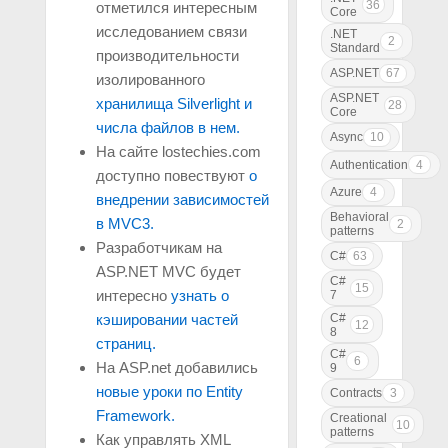
36
отметился интересным
Core
исследованием связи
.NET
2
Standard
производительности
ASP.NET
67
изолированного
ASP.NET
хранилища Silverlight и
28
Core
числа файлов в нем.
Async
10
На сайте lostechies.com
Authentication
4
доступно повествуют
о
Azure
4
внедрении зависимостей
Behavioral
в MVC3.
2
patterns
Разработчикам на
C#
63
ASP.NET MVC будет
C#
15
интересно
узнать о
7
C#
кэшировании частей
12
8
страниц.
C#
6
На ASP.net добавились
9
новые уроки по Entity
Contracts
3
Framework.
Creational
10
patterns
Как управлять XML