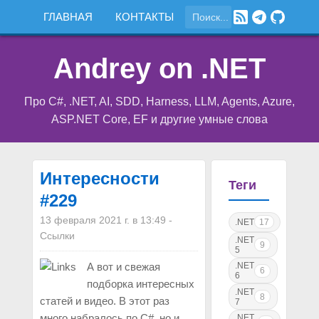
ГЛАВНАЯ
КОНТАКТЫ
Andrey on .NET
Про C#, .NET, AI, SDD, Harness, LLM, Agents, Azure,
ASP.NET Core, EF и другие умные слова
Интересности
Теги
#229
13 февраля 2021 г. в 13:49
-
.NET
17
Ссылки
.NET
9
5
.NET
А вот и свежая
6
6
подборка интересных
.NET
8
статей и видео. В этот раз
7
много набралось по C#, но и
.NET