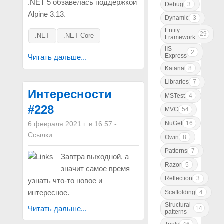
.NET 5 обзавелась поддержкой
Debug
3
Alpine 3.13.
Dynamic
3
Entity
29
.NET
.NET Core
Framework
IIS
2
Express
Читать дальше...
Katana
8
Libraries
7
Интересности
MSTest
4
#228
MVC
54
6 февраля 2021 г. в 16:57
-
NuGet
16
Ссылки
Owin
8
Patterns
7
Завтра выходной, а
Razor
5
значит самое время
Reflection
3
узнать что-то новое и
интересное.
Scaffolding
4
Structural
Читать дальше...
14
patterns