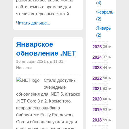
(4)
найти немного времени для
Февраль
чтения интересных статей.
(2)
Читать дальше...
Январь
(2)
Январское
2025
36
обновление .NET
2024
37
16 января 2021 г. в 11:31
-
2023
Новости
44
2022
58
Стали доступны
очередные
2021
63
обновления для .NET 5, а также
2020
68
.NET Core 3 и 2. Кроме того,
исправлены ошибки в
2019
63
библиотеке Entity Framework
2018
59
Core и обновлена утилита для
управления установленными