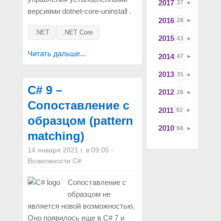
2017
37
версиями dotnet-core-uninstall .
2016
28
.NET
.NET Core
2015
43
Читать дальше...
2014
47
2013
35
C# 9 –
2012
26
Сопоставление с
2011
92
образцом (pattern
2010
66
matсhing)
14 января 2021 г. в 09:05
-
Возможности C#
Сопоставление с
образцом не
является новой возможностью.
Оно появилось еще в C# 7 и