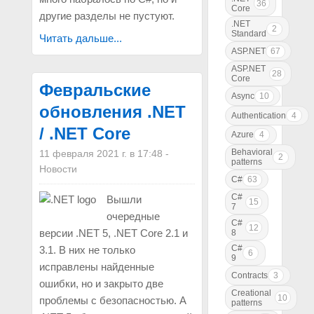
36
Core
другие разделы не пустуют.
.NET
2
Standard
Читать дальше...
ASP.NET
67
ASP.NET
28
Core
Февральские
Async
10
обновления .NET
Authentication
4
/ .NET Core
Azure
4
Behavioral
11 февраля 2021 г. в 17:48
-
2
patterns
Новости
C#
63
C#
Вышли
15
7
очередные
C#
12
версии .NET 5, .NET Core 2.1 и
8
C#
3.1. В них не только
6
9
исправлены найденные
Contracts
3
ошибки, но и закрыто две
Creational
10
проблемы с безопасностью. А
patterns