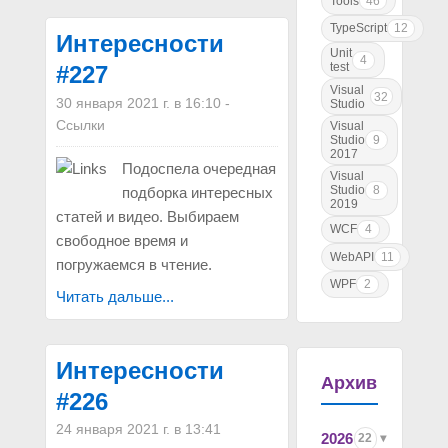
Tools
46
TypeScript
12
Интересности
Unit
4
test
#227
Visual
32
30 января 2021 г. в 16:10
-
Studio
Ссылки
Visual
Studio
9
2017
Подоспела очередная
Visual
Studio
8
подборка интересных
2019
статей и видео. Выбираем
WCF
4
свободное время и
WebAPI
11
погружаемся в чтение.
WPF
2
Читать дальше...
Интересности
Архив
#226
24 января 2021 г. в 13:41
2026
22