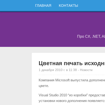
ГЛАВНАЯ
КОНТАКТЫ
Про C#, .NET, A
Цветная печать исходны
1 декабря 2010 г. в 11:38
-
Новости
Компания Microsoft выпустила дополне
цвете.
Visual Studio 2010 “из коробки” предос
установки нового дополнения появляетс