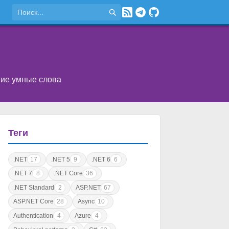
угие умные слова
Теги
.NET
17
.NET 5
9
.NET 6
6
.NET 7
8
.NET Core
36
.NET Standard
2
ASP.NET
67
ASP.NET Core
28
Async
10
Authentication
4
Azure
4