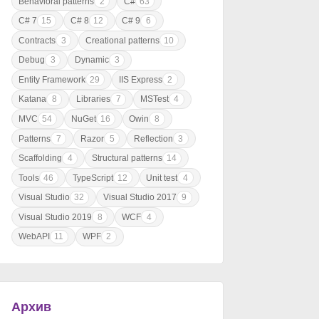
Behavioral patterns
2
C#
63
C# 7
15
C# 8
12
C# 9
6
Contracts
3
Creational patterns
10
Debug
3
Dynamic
3
Entity Framework
29
IIS Express
2
Katana
8
Libraries
7
MSTest
4
MVC
54
NuGet
16
Owin
8
Patterns
7
Razor
5
Reflection
3
Scaffolding
4
Structural patterns
14
Tools
46
TypeScript
12
Unit test
4
Visual Studio
32
Visual Studio 2017
9
Visual Studio 2019
8
WCF
4
WebAPI
11
WPF
2
Архив