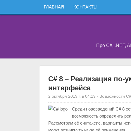
ГЛАВНАЯ
КОНТАКТЫ
Про C#, .NET, A
C# 8 – Реализация по-
интерфейса
2 октября 2019 г. в 04:19
-
Возможности C
Среди нововведений C# 8 ес
возможность определить ре
Рассмотрим её синтаксис, варианты исп
могут возникнуть из-за её применения.