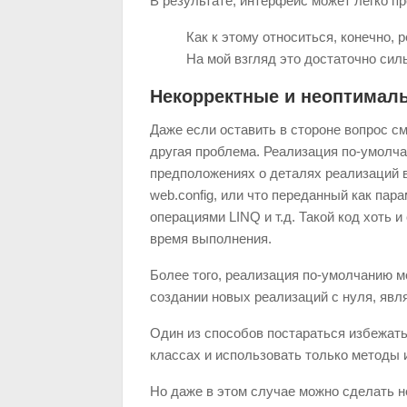
В результате, интерфейс может легко пр
Как к этому относиться, конечно,
На мой взгляд это достаточно сил
Некорректные и неоптимал
Даже если оставить в стороне вопрос с
другая проблема. Реализация по-умолч
предположениях о деталях реализаций в
web.config, или что переданный как пар
операциями LINQ и т.д. Такой код хоть 
время выполнения.
Более того, реализация по-умолчанию 
создании новых реализаций с нуля, явл
Один из способов постараться избежать
классах и использовать только методы 
Но даже в этом случае можно сделать н