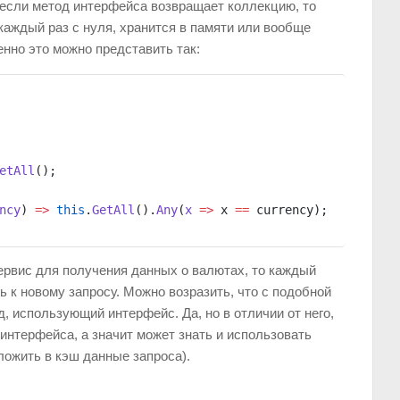
если метод интерфейса возвращает коллекцию, то
каждый раз с нуля, хранится в памяти или вообще
нно это можно представить так:
etAll
();
ncy
) 
=>
 this
.
GetAll
().
Any
(
x
 =>
 x 
==
 currency);
ервис для получения данных о валютах, то каждый
 к новому запросу. Можно возразить, что c подобной
, использующий интерфейс. Да, но в отличии от него,
интерфейса, а значит может знать и использовать
ложить в кэш данные запроса).