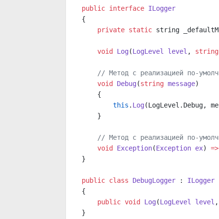
public
 interface
 ILogger
{
    private
 static
 string _defaultM
    void
 Log
(
LogLevel
 level
, 
string
    // Метод с реализацией по-умолч
    void
 Debug
(
string
 message
)
    {
        this
.
Log
(LogLevel.Debug, me
    }
    // Метод с реализацией по-умолч
    void
 Exception
(
Exception
 ex
) 
=>
}
public
 class
 DebugLogger
 : 
ILogger
{
    public
 void
 Log
(
LogLevel
 level
,
}