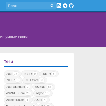
угие умные слова
Теги
.NET
17
.NET 5
9
.NET 6
6
.NET 7
8
.NET Core
36
.NET Standard
2
ASP.NET
67
ASP.NET Core
28
Async
10
Authentication
4
Azure
4