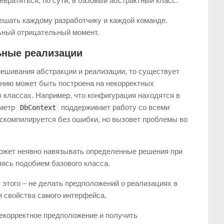
евратиться, по сути, в базовый абстрактный класс.
 решать каждому разработчику и каждой команде.
ьный отрицательный момент.
ьные реализации
мешивания абстракции и реализации, то существует
анию может быть построена на некорректных
 классах. Например, что конфигурация находятся в
аметр
поддерживает работу со всеми
DbContext
и скомпилируется без ошибки, но вызовет проблемы во
может неявно навязывать определенные решения при
яясь подобием базового класса.
 этого – не делать предположений о реализациях в
и свойства самого интерфейса.
екорректное предположение и получить