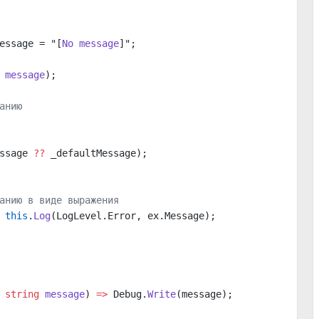
essage = "[
No
 message
]";
 message
);
анию
ssage 
??
 _defaultMessage);
анию в виде выражения
 this
.
Log
(LogLevel.Error, ex.Message);
 
string
 message
) 
=>
 Debug.
Write
(message);