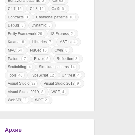
Behavioral patterns
2
C#
63
C# 7
15
C# 8
12
C# 9
6
Contracts
3
Creational patterns
10
Debug
3
Dynamic
3
Entity Framework
29
IIS Express
2
Katana
8
Libraries
7
MSTest
4
MVC
54
NuGet
16
Owin
8
Patterns
7
Razor
5
Reflection
3
Scaffolding
4
Structural patterns
14
Tools
46
TypeScript
12
Unit test
4
Visual Studio
32
Visual Studio 2017
9
Visual Studio 2019
8
WCF
4
WebAPI
11
WPF
2
Архив