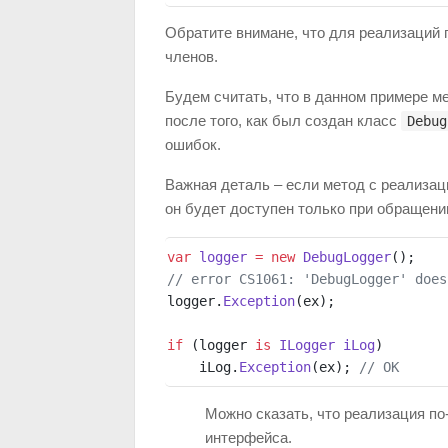
Обратите внимане, что для реализаций
членов.
Будем считать, что в данном примере 
после того, как был создан класс
Debug
ошибок.
Важная деталь – если метод с реализац
он будет доступен только при обращени
var
 logger
 =
 new
 DebugLogger
();
// error CS1061: 'DebugLogger' does
logger.
Exception
(ex); 
if
 (logger 
is
 ILogger
 iLog
)
    iLog.
Exception
(ex); 
// OK
Можно сказать, что реализация по
интерфейса.