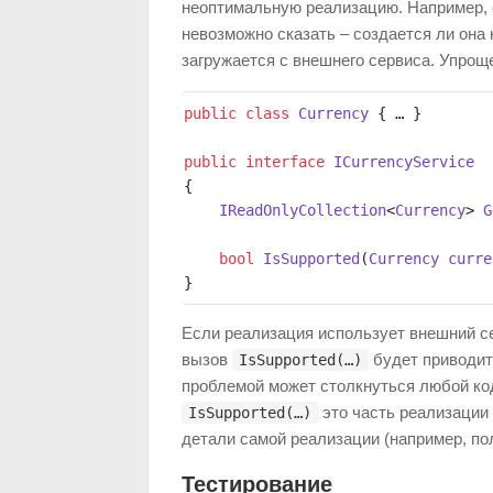
неоптимальную реализацию. Например, 
невозможно сказать – создается ли она 
загружается с внешнего сервиса. Упроще
public
 class
 Currency
 { … }
public
 interface
 ICurrencyService
{
    IReadOnlyCollection
<
Currency
> 
G
    bool
 IsSupported
(
Currency
 curre
}
Если реализация использует внешний с
вызов
будет приводить
IsSupported(…)
проблемой может столкнуться любой код
это часть реализации 
IsSupported(…)
детали самой реализации (например, по
Тестирование