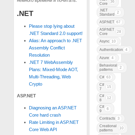
немного времени и почитать.
36
Core
.NET
.NET
2
Standard
ASP.NET
67
Please stop lying about
ASP.NET
28
.NET Standard 2.0 support!
Core
Alias: An approach to .NET
Async
10
Assembly Conflict
Authentication
4
Resolution
Azure
4
.NET 7 WebAssembly
Behavioral
2
Plans: Mixed-Mode AOT,
patterns
Multi-Threading, Web
C#
63
Crypto
C#
15
7
ASP.NET
C#
12
8
C#
Diagnosing an ASP.NET
6
9
Core hard crash
Contracts
3
Rate Limiting in ASP.NET
Creational
10
Core Web API
patterns