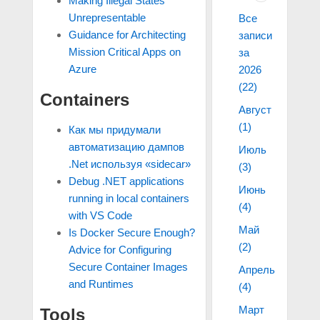
Making Illegal States
Unrepresentable
Все
Guidance for Architecting
записи
Mission Critical Apps on
за
Azure
2026
(22)
Containers
Август
(1)
Как мы придумали
автоматизацию дампов
Июль
.Net используя «sidecar»
(3)
Debug .NET applications
Июнь
running in local containers
(4)
with VS Code
Май
Is Docker Secure Enough?
(2)
Advice for Configuring
Secure Container Images
Апрель
and Runtimes
(4)
Март
Tools