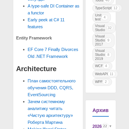
Tools
46
A type-safe DI Container as
TypeScript
12
a functor
Unit
4
test
Early peek at C# 11
Visual
features
32
Studio
Visual
Entity Framework
Studio
9
2017
EF Core 7 Finally Divorces
Visual
Studio
8
Old .NET Framework
2019
WCF
4
Architecture
WebAPI
11
План самостоятельного
WPF
2
обучения DDD, CQRS,
EventSourcing
Зачем системному
аналитику читать
Архив
«Чистую архитектуру»
Роберта Мартина
2026
22