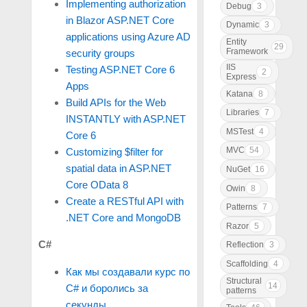
Implementing authorization
Debug
3
in Blazor ASP.NET Core
Dynamic
3
applications using Azure AD
Entity
29
Framework
security groups
IIS
Testing ASP.NET Core 6
2
Express
Apps
Katana
8
Build APIs for the Web
Libraries
7
INSTANTLY with ASP.NET
MSTest
4
Core 6
MVC
54
Customizing $filter for
spatial data in ASP.NET
NuGet
16
Core OData 8
Owin
8
Create a RESTful API with
Patterns
7
.NET Core and MongoDB
Razor
5
C#
Reflection
3
Scaffolding
4
Как мы создавали курс по
Structural
14
C# и боролись за
patterns
секунды