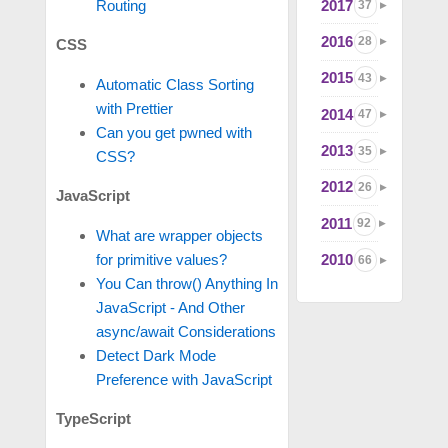
2017
Routing
37
2016
28
CSS
2015
43
Automatic Class Sorting
with Prettier
2014
47
Can you get pwned with
2013
35
CSS?
2012
26
JavaScript
2011
92
What are wrapper objects
2010
for primitive values?
66
You Can throw() Anything In
JavaScript - And Other
async/await Considerations
Detect Dark Mode
Preference with JavaScript
TypeScript