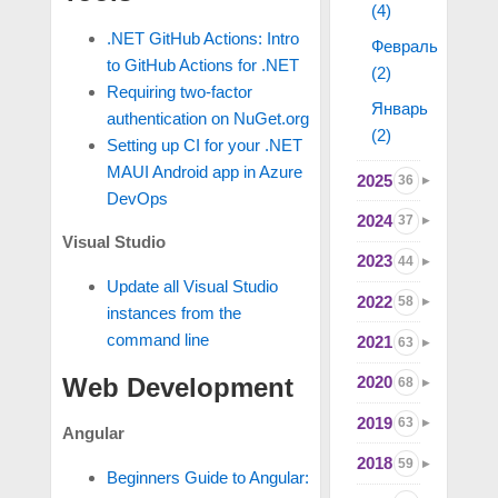
(4)
.NET GitHub Actions: Intro
Февраль
to GitHub Actions for .NET
(2)
Requiring two-factor
Январь
authentication on NuGet.org
(2)
Setting up CI for your .NET
MAUI Android app in Azure
2025
36
DevOps
2024
37
Visual Studio
2023
44
Update all Visual Studio
2022
58
instances from the
command line
2021
63
Web Development
2020
68
2019
63
Angular
2018
59
Beginners Guide to Angular: