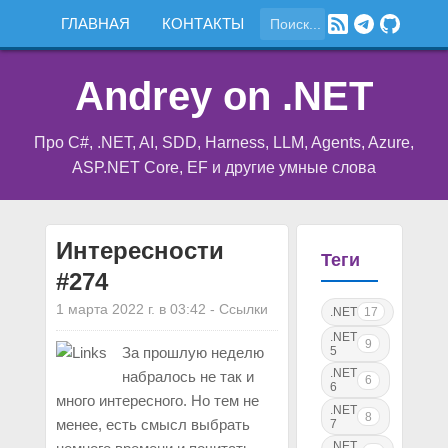
ГЛАВНАЯ
КОНТАКТЫ
Andrey on .NET
Про C#, .NET, AI, SDD, Harness, LLM, Agents, Azure,
ASP.NET Core, EF и другие умные слова
Интересности
Теги
#274
1 марта 2022 г. в 03:42
-
Ссылки
.NET
17
.NET
9
5
За прошлую неделю
.NET
набралось не так и
6
6
много интересного. Но тем не
.NET
8
менее, есть смысл выбрать
7
.NET