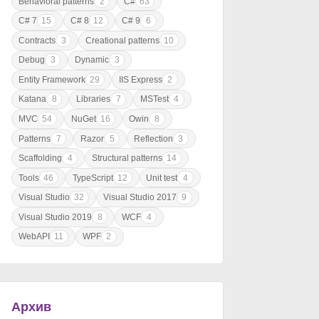
Behavioral patterns
2
C#
63
C# 7
15
C# 8
12
C# 9
6
Contracts
3
Creational patterns
10
Debug
3
Dynamic
3
Entity Framework
29
IIS Express
2
Katana
8
Libraries
7
MSTest
4
MVC
54
NuGet
16
Owin
8
Patterns
7
Razor
5
Reflection
3
Scaffolding
4
Structural patterns
14
Tools
46
TypeScript
12
Unit test
4
Visual Studio
32
Visual Studio 2017
9
Visual Studio 2019
8
WCF
4
WebAPI
11
WPF
2
Архив