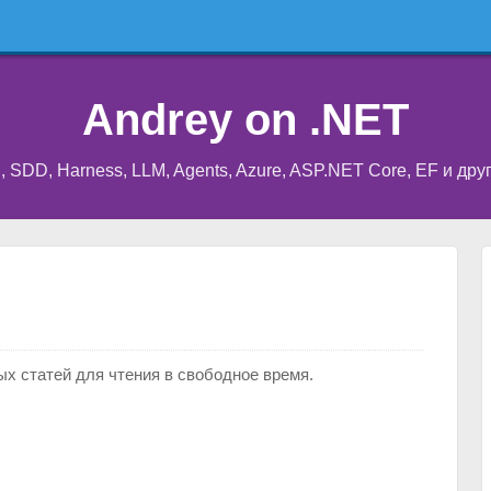
Andrey on .NET
I, SDD, Harness, LLM, Agents, Azure, ASP.NET Core, EF и др
х статей для чтения в свободное время.