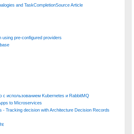
 Analogies and TaskCompletionSource Article
n using pre-configured providers
abase
 с использованием Kubernetes и RabbitMQ
 Apps to Microservices
 - Tracking decision with Architecture Decision Records
ht