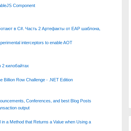
rtableJS Component
ботают в C#. Часть 2 Артефакты от EAP шаблона,
erimental interceptors to enable AOT
 2 килобайтах
e Billion Row Challenge - .NET Edition
ouncements, Conferences, and best Blog Posts
ansaction output
in a Method that Returns a Value when Using a