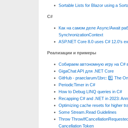
Sortable Lists for Blazor using a So
C#
Как на самом деле Async/Await ра
SynchronizationContext
ASP.NET Core 8.0 uses C# 12.0’s exp
Реализации и примеры
Собираем автономную игру на C# в
GigaChat API для .NET Core
GitHub - praeclarum/1brc: 1️⃣️ The On
PeriodicTimer in C#
How to Debug LINQ queries in C#
Recapping C# and .NET in 2023: Ann
Optimizing cache resets for higher tr
Some Stream.Read Guidelines
Throw ThrowIfCancellationRequested 
Cancellation Token