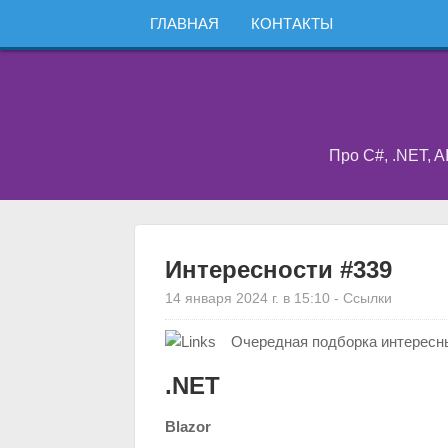
ГЛАВНАЯ
КОНТАКТЫ
Про C#, .NET, A
Интересности #339
14 января 2024 г. в 15:10
-
Ссылки
Очередная подборка интересны
.NET
Blazor