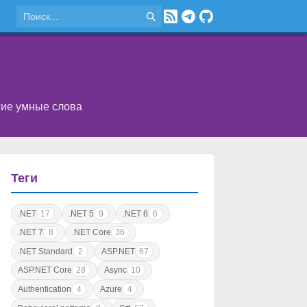
угие умные слова
Теги
.NET
17
.NET 5
9
.NET 6
6
.NET 7
8
.NET Core
36
.NET Standard
2
ASP.NET
67
ASP.NET Core
28
Async
10
Authentication
4
Azure
4