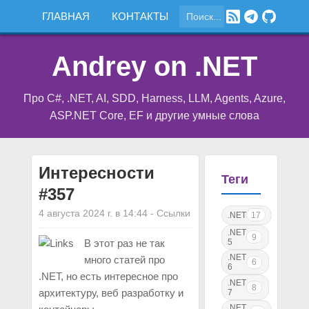
ГЛАВНАЯ
КОНТАКТЫ
Andrey on .NET
Про C#, .NET, AI, SDD, Harness, LLM, Agents, Azure,
ASP.NET Core, EF и другие умные слова
Интересности
Теги
#357
4 августа 2024 г. в 14:44
-
Ссылки
.NET
17
.NET
9
5
В этот раз не так
.NET
много статей про
6
6
.NET, но есть интересное про
.NET
8
архитектуру, веб разработку и
7
.NET