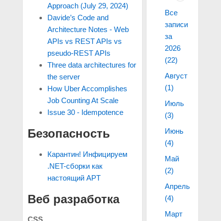
Approach (July 29, 2024)
Все
Davide’s Code and
записи
Architecture Notes - Web
за
APIs vs REST APIs vs
2026
pseudo-REST APIs
(22)
Three data architectures for
Август
the server
(1)
How Uber Accomplishes
Job Counting At Scale
Июль
Issue 30 - Idempotence
(3)
Июнь
Безопасность
(4)
Карантин! Инфицируем
Май
.NET-сборки как
(2)
настоящий APT
Апрель
Веб разработка
(4)
Март
CSS