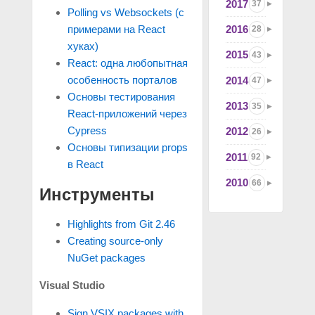
2017
37
Polling vs Websockets (с
2016
примерами на React
28
хуках)
2015
43
React: одна любопытная
особенность порталов
2014
47
Основы тестирования
2013
35
React-приложений через
Cypress
2012
26
Основы типизации props
2011
92
в React
2010
66
Инструменты
Highlights from Git 2.46
Creating source-only
NuGet packages
Visual Studio
Sign VSIX packages with