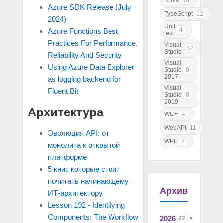
Tools
46
Azure SDK Release (July
TypeScript
12
2024)
Unit
4
Azure Functions Best
test
Practices For Performance,
Visual
32
Studio
Reliability And Security
Visual
Using Azure Data Explorer
Studio
9
2017
as logging backend for
Visual
Fluent Bit
Studio
8
2019
Архитектура
WCF
4
WebAPI
11
Эволюция API: от
WPF
2
монолита к открытой
платформе
5 книг, которые стоит
почитать начинающему
Архив
ИТ-архитектору
Lesson 192 - Identifying
Components: The Workflow
2026
22