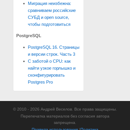
Миграция неизбежна:
сравниваем российские
СУБД и open source,
чтобы подготовиться
PostgreSQL
PostgreSQL 16. Страницы
и версии строк. Часть 3
С заботой о CPU: как
найти узкое горлышко и
сконфигурировать
Postgres Pro
© 2010 - 2026 Андрей Веселов. Все права защищены.
Перепечатка материалов без согласия автора
запрещена.
Правила использования
|
Политика