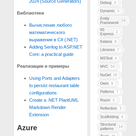
2024 (Source Generators)
Debug
3
Dynamic
3
Библиотеки
Entity
29
Framework
Вычисление любого
IIS
2
математического
Express
выражения в C# (.NET)
Katana
8
Adding Serilog to ASP.NET
Libraries
7
Core: a practical guide
MSTest
4
Реализации и примеры
MVC
54
NuGet
16
Using Ports and Adapters
Owin
8
to persist restaurant table
Patterns
7
configurations
Create a .NET PlantUML
Razor
5
Markdown Render
Reflection
3
Extension
Scaffolding
4
Structural
Azure
14
patterns