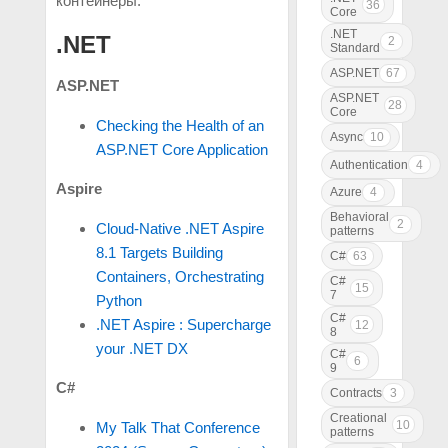
контейнеры.
36
Core
.NET
.NET
2
Standard
ASP.NET
67
ASP.NET
ASP.NET
28
Core
Checking the Health of an
Async
10
ASP.NET Core Application
Authentication
4
Aspire
Azure
4
Behavioral
2
Cloud-Native .NET Aspire
patterns
8.1 Targets Building
C#
63
Containers, Orchestrating
C#
15
7
Python
C#
.NET Aspire : Supercharge
12
8
your .NET DX
C#
6
9
C#
Contracts
3
Creational
10
My Talk That Conference
patterns