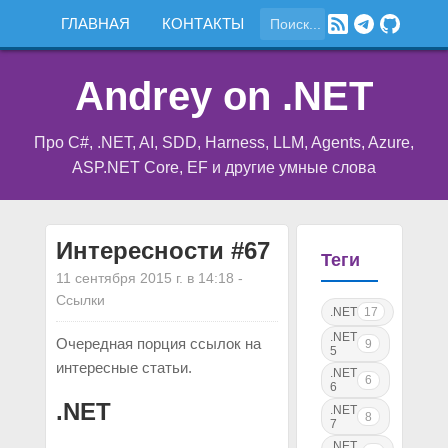
ГЛАВНАЯ
КОНТАКТЫ
Andrey on .NET
Про C#, .NET, AI, SDD, Harness, LLM, Agents, Azure,
ASP.NET Core, EF и другие умные слова
Интересности #67
Теги
11 сентября 2015 г. в 14:18
-
Ссылки
.NET
17
.NET
Очередная порция ссылок на
9
5
интересные статьи.
.NET
6
6
.NET
.NET
8
7
.NET