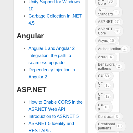
Unity Support for Windows
36
Core
10
.NET
2
Standard
Garbage Collection In .NET
ASP.NET
67
4.5
ASP.NET
28
Core
Angular
Async
10
Angular 1 and Angular 2
Authentication
4
integration: the path to
Azure
4
seamless upgrade
Behavioral
2
patterns
Dependency Injection in
C#
63
Angular 2
C#
15
7
ASP.NET
C#
12
8
How to Enable CORS in the
C#
6
ASP.NET Web API
9
Introduction to ASP.NET 5
Contracts
3
ASP.NET 5 Identity and
Creational
10
patterns
REST APIs