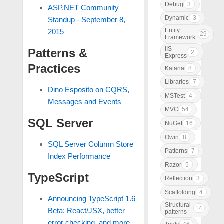
Debug
3
ASP.NET Community
Dynamic
3
Standup - September 8,
Entity
2015
29
Framework
IIS
Patterns &
2
Express
Practices
Katana
8
Libraries
7
Dino Esposito on CQRS,
MSTest
4
Messages and Events
MVC
54
SQL Server
NuGet
16
Owin
8
SQL Server Column Store
Patterns
7
Index Performance
Razor
5
TypeScript
Reflection
3
Scaffolding
4
Announcing TypeScript 1.6
Structural
14
Beta: React/JSX, better
patterns
error checking, and more