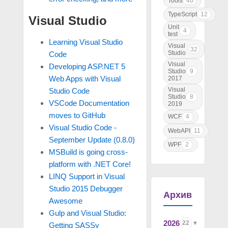
Tools
46
TypeScript
12
Visual Studio
Unit
4
test
Learning Visual Studio
Visual
32
Studio
Code
Visual
Developing ASP.NET 5
Studio
9
Web Apps with Visual
2017
Visual
Studio Code
Studio
8
VSCode Documentation
2019
moves to GitHub
WCF
4
Visual Studio Code -
WebAPI
11
September Update (0.8.0)
WPF
2
MSBuild is going cross-
platform with .NET Core!
LINQ Support in Visual
Studio 2015 Debugger
Архив
Awesome
Gulp and Visual Studio:
2026
22
Getting SASSy