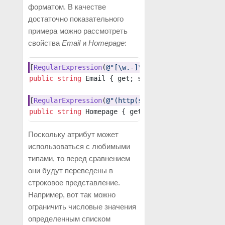
форматом. В качестве
достаточно показательного
примера можно рассмотреть
свойства
Email
и
Homepage
:
[
RegularExpression
(
@"[\w.-]*[a-zA-Z0-9_]@[\w.-]*
public
 string
 Email { get; set; }
[
RegularExpression
(
@"(http(s)?://)?([\w-]+.)+[\w
public
 string
 Homepage { get; set; }
Поскольку атрибут может
использоваться с любимыми
типами, то перед сравнением
они будут переведены в
строковое представление.
Например, вот так можно
ограничить числовые значения
определенным списком