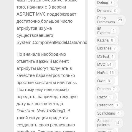
Debug
3
того, начиная с 3 версии
Dynamic
3
ASP.NET MVC поддерживает
Entity
29
достаточно большое число
Framework
атрибутов из уже
IIS
2
Express
существовавшего
Katana
8
System.ComponentModel.DataAnnotations.
Libraries
7
Но вначале необходимо
MSTest
4
отметить важный момент:
MVC
54
атрибуты могут получать в
NuGet
16
качестве параметров только
Owin
8
простые константы или типы.
Patterns
7
Поэтому ему невозможно
передать, например, текущую
Razor
5
дату как вызов метода
Reflection
3
DateTime.Now.ToString()
. В
Scaffolding
4
такой ситуации придется
Structural
14
создавать свою реализацию
patterns
атрибута. При это она может