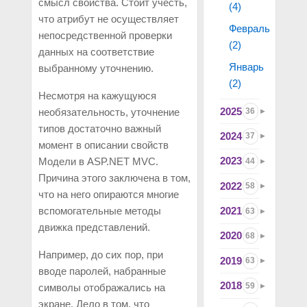
смысл свойства. Стоит учесть,
(4)
что атрибут не осуществляет
Февраль
непосредственной проверки
(2)
данных на соответствие
Январь
выбранному уточнению.
(2)
Несмотря на кажущуюся
2025
36
необязательность, уточнение
типов достаточно важный
2024
37
момент в описании свойств
2023
Модели в ASP.NET MVC.
44
Причина этого заключена в том,
2022
58
что на него опираются многие
2021
вспомогательные методы
63
движка представлений.
2020
68
Например, до сих пор, при
2019
63
вводе паролей, набранные
2018
59
символы отображались на
экране. Дело в том, что