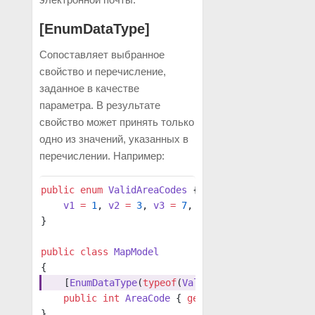
[EnumDataType]
Сопоставляет выбранное
свойство и перечисление,
заданное в качестве
параметра. В результате
свойство может принять только
одно из значений, указанных в
перечислении. Например:
public
 enum
 ValidAreaCodes
 { 
    v1
 =
 1
, 
v2
 =
 3
, 
v3
 =
 7
, 
v4
 =
 8
, 
v5
 =
 34
, 
v6
 
}
public
 class
 MapModel
{
    [
EnumDataType
(
typeof
(
ValidAreaCodes
))]
    public
 int
 AreaCode
 { 
get
; 
set
; }
} 