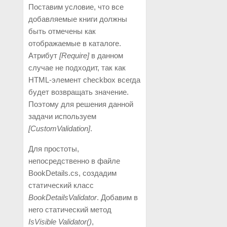
Поставим условие, что все
добавляемые книги должны
быть отмечены как
отображаемые в каталоге.
Атрибут
[Require]
в данном
случае не подходит, так как
HTML-элемент checkbox всегда
будет возвращать значение.
Поэтому для решения данной
задачи используем
[CustomValidation]
.
Для простоты,
непосредственно в файле
BookDetails.cs, создадим
статический класс
BookDetailsValidator
. Добавим в
него статический метод
IsVisible
Validator()
,