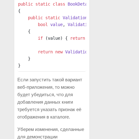
public
 static
 class
 BookDetailsValidator
{
    public
 static
 ValidationResult
 IsVisibleVali
        bool
 value
, 
ValidationContext
 context
)
    {
        if
 (value) { 
return
 ValidationResult.Suc
        return
 new
 ValidationResult
(
"New books m
    }
}
Если запустить такой вариант
веб-приложения, то можно
будет убедиться, что для
добавления данных книги
требуется указать признак её
отображения в каталоге.
Уберем изменения, сделанные
для демонстрации