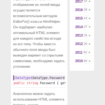
2017
37
отображение их полей ввода
2016
28
осуществляется
вспомогательным методом
2015
43
EditorFor()
класса
HtmlHelper
.
2014
47
Он подбирает наиболее
оптимальный HTML элемент
2013
35
для каждого свойства исходя
2012
из его типа. Чтобы вместо
26
обычного поля ввода был
2011
92
выведен вариант со скрытыми
2010
символами, необходимо задать
66
уточнение:
[
DataType
(DataType.Password)]
public
 string
 Password { get; set; }
Аналогично можно задать
использование HTML элемента
textarea, указав