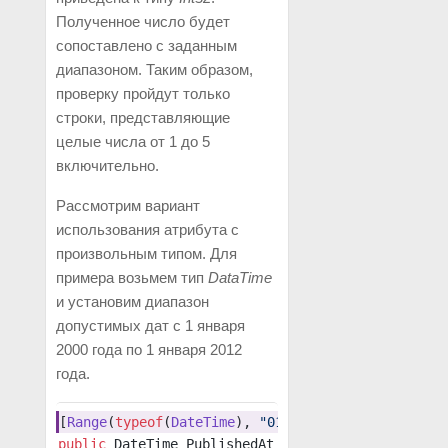
Полученное число будет
сопоставлено с заданным
диапазоном. Таким образом,
проверку пройдут только
строки, представляющие
целые числа от 1 до 5
включительно.
Рассмотрим вариант
использования атрибута с
произвольным типом. Для
примера возьмем тип
DataTime
и установим диапазон
допустимых дат с 1 января
2000 года по 1 января 2012
года.
[
Range
(
typeof
(
DateTime
), 
"01-01-2000"
, 
"01-01-20
public
 DateTime PublishedAt { get; set; }