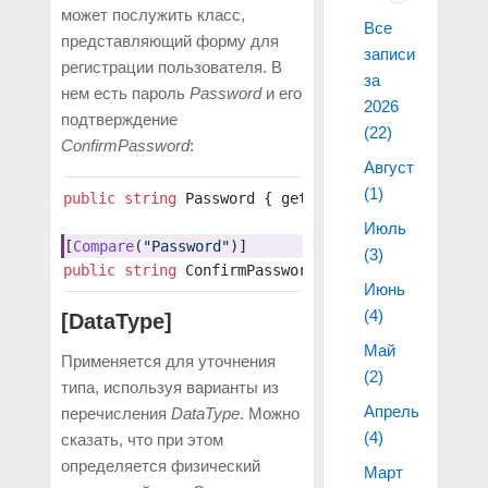
может послужить класс,
Все
представляющий форму для
записи
регистрации пользователя. В
за
нем есть пароль
Password
и его
2026
подтверждение
(22)
ConfirmPassword
:
Август
(1)
public
 string
 Password { get; set; }
Июль
[
Compare
(
"Password"
)]
(3)
public
 string
 ConfirmPassword { get; set; }
Июнь
(4)
[DataType]
Май
Применяется для уточнения
(2)
типа, используя варианты из
Апрель
перечисления
DataType
. Можно
(4)
сказать, что при этом
определяется физический
Март