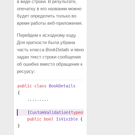
в виде строки. В результате,
опечатку в его названии можно
будет определить только во
время работы веб-приложения.
Перейдем к исходному коду.
Для краткости была убрана
часть класса
BookDetails
и явно
задан текст строки сообщения
об ошибке вместо обращения к
ресурсу:
public
 class
 BookDetails
{
    .........
    [
CustomValidation
(
typeof
(
BookDetailsValidato
    public
 bool
 IsVisible
 { 
get
; 
set
; }
}