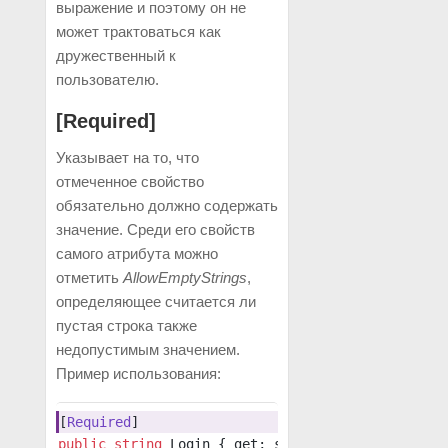
выражение и поэтому он не
может трактоваться как
дружественный к
пользователю.
[Required]
Указывает на то, что
отмеченное свойство
обязательно должно содержать
значение. Среди его свойств
самого атрибута можно
отметить
AllowEmptyStrings
,
определяющее считается ли
пустая строка также
недопустимым значением.
Пример использования:
[
Required
]
public
 string
 Login { get; set; }