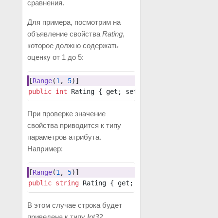
сравнения.
Для примера, посмотрим на
объявление свойства
Rating
,
которое должно содержать
оценку от 1 до 5:
[
Range
(
1
, 
5
)]
public
 int
 Rating { get; set; }
При проверке значение
свойства приводится к типу
параметров атрибута.
Например:
[
Range
(
1
, 
5
)]
public
 string
 Rating { get; set; }
В этом случае строка будет
приведена к типу
Int32
.