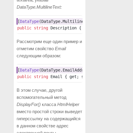
DataType.MultilineText:
[
DataType
(DataType.MultilineText)]
public
 string
 Description { get; set; }
Рассмотрим еще один пример и
отметим свойство
Email
следующим образом:
[
DataType
(DataType.EmailAddress)]
public
 string
 Email { get; set; }
В этом случае, другой
вспомогательный метод
DisplayFor()
класса
HtmlHelper
вместо простой строки выведет
гиперссылку на содержащийся
в данном свойстве адрес
электронной почты.