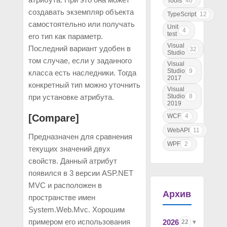
Tools
46
создавать экземпляр объекта
TypeScript
12
самостоятельно или получать
Unit
4
test
его тип как параметр.
Visual
Последний вариант удобен в
32
Studio
том случае, если у заданного
Visual
Studio
9
класса есть наследники. Тогда
2017
конкретный тип можно уточнить
Visual
при установке атрибута.
Studio
8
2019
[Compare]
WCF
4
WebAPI
11
Предназначен для сравнения
WPF
2
текущих значений двух
свойств. Данный атрибут
появился в 3 версии ASP.NET
MVC и расположен в
Архив
пространстве имен
System.Web.Mvc. Хорошим
примером его использования
2026
22