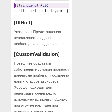
[
StringLength
(
20
)]
public
 string
 DisplayName { get; set; }
[UIHint]
Указывает Представлению
использовать заданный
шаблон для вывода значения.
[CustomValidation]
Позволяет создавать
собственные условия проверки
данных не прибегая к созданию
новых классов атрибутов.
Хорошо подходит для
реализации очень редко
используемых правил. Однако
при этом не нагляден при
чтении исходного кода.