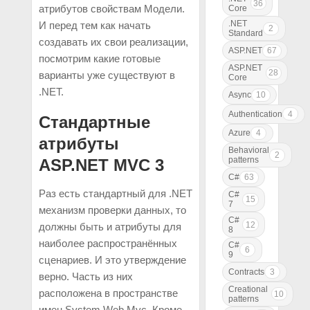
36
атрибутов свойствам Модели.
Core
.NET
И перед тем как начать
2
Standard
создавать их свои реализации,
ASP.NET
67
посмотрим какие готовые
ASP.NET
28
варианты уже существуют в
Core
.NET.
Async
10
Authentication
4
Стандартные
Azure
4
атрибуты
Behavioral
2
patterns
ASP.NET MVC 3
C#
63
Раз есть стандартный для .NET
C#
15
7
механизм проверки данных, то
C#
12
должны быть и атрибуты для
8
наиболее распространённых
C#
6
9
сценариев. И это утверждение
Contracts
3
верно. Часть из них
Creational
расположена в пространстве
10
patterns
имен System.Web.Mvc. Кроме