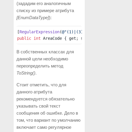
(зададим его аналогичным
списку из примере атрибута
[EnumDataType]
):
[
RegularExpression
(
@"(1)|(3)|(7)|(8)|(34)|(42)"
)
public
 int
 AreaCode { get; set; }
В собственных классах для
данной цели необходимо
переопределить метод
ToString()
.
Стоит отметить, что для
данного атрибута
рекомендуется обязательно
указывать свой текст
сообщения об ошибке. Дело в
том, что вариант по умолчанию
включает само регулярное