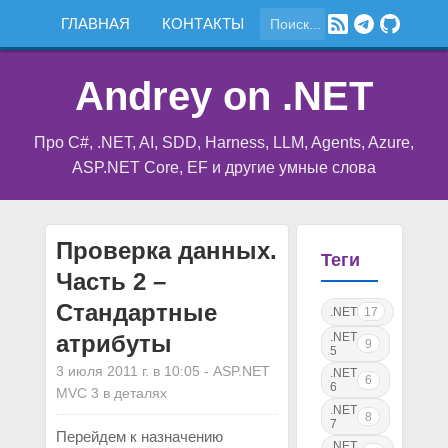
ГЛАВНАЯ
КОНТАКТЫ
Andrey on .NET
Про C#, .NET, AI, SDD, Harness, LLM, Agents, Azure,
ASP.NET Core, EF и другие умные слова
Проверка данных.
Теги
Часть 2 –
Стандартные
.NET
17
атрибуты
.NET
9
5
3 июля 2011 г. в 10:05
-
ASP.NET
.NET
6
6
MVC 3 в деталях
.NET
8
7
Перейдем к назначению
.NET