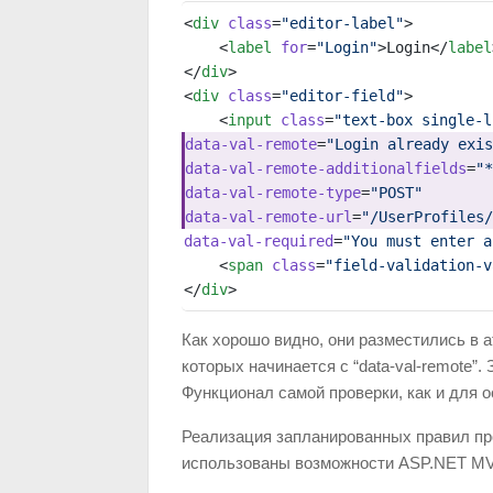
<
div
 class
=
"editor-label"
>
    <
label
 for
=
"Login"
>Login</
label
</
div
>
<
div
 class
=
"editor-field"
>
    <
input
 class
=
"text-box single-l
data-val-remote
=
"Login already exis
data-val-remote-additionalfields
=
"*
data-val-remote-type
=
"POST"
data-val-remote-url
=
"/UserProfiles/
data-val-required
=
"You must enter a
    <
span
 class
=
"field-validation-v
</
div
>
Как хорошо видно, они разместились в 
которых начинается с “data-val-remote”.
Функционал самой проверки, как и для ос
Реализация запланированных правил пр
использованы возможности ASP.NET MVC