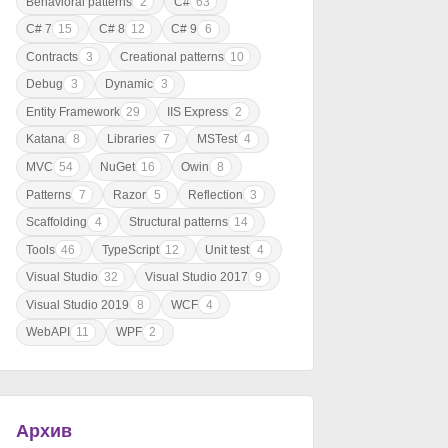
Behavioral patterns
2
C#
63
C# 7
15
C# 8
12
C# 9
6
Contracts
3
Creational patterns
10
Debug
3
Dynamic
3
Entity Framework
29
IIS Express
2
Katana
8
Libraries
7
MSTest
4
MVC
54
NuGet
16
Owin
8
Patterns
7
Razor
5
Reflection
3
Scaffolding
4
Structural patterns
14
Tools
46
TypeScript
12
Unit test
4
Visual Studio
32
Visual Studio 2017
9
Visual Studio 2019
8
WCF
4
WebAPI
11
WPF
2
Архив