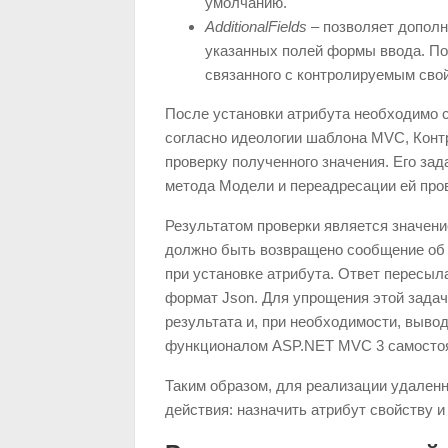
умолчанию.
AdditionalFields
– позволяет дополн
указанных полей формы ввода. По
связанного с контролируемым сво
После установки атрибута необходимо с
согласно идеологии шаблона MVC, Конт
проверку полученного значения. Его за
метода Модели и переадресации ей пров
Результатом проверки является значен
должно быть возвращено сообщение об
при установке атрибута. Ответ пересыл
формат Json. Для упрощения этой зада
результата и, при необходимости, выво
функционалом ASP.NET MVC 3 самостоя
Таким образом, для реализации удален
действия: назначить атрибут свойству и