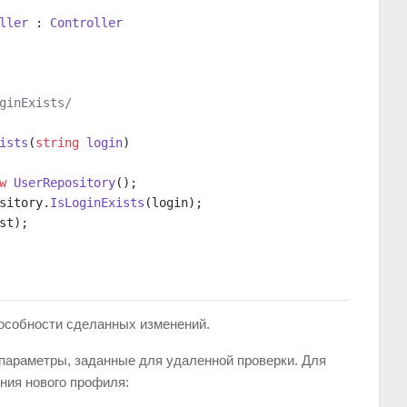
ller
 : 
Controller
ginExists/
ists
(
string
 login
)
w
 UserRepository
();
sitory.
IsLoginExists
(login);
st);
пособности сделанных изменений.
параметры, заданные для удаленной проверки. Для
ния нового профиля: