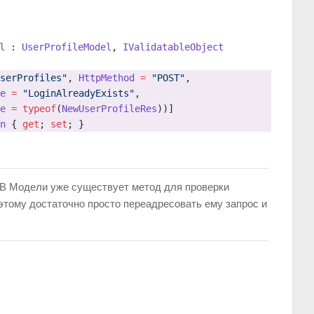
l
 : 
UserProfileModel
, 
IValidatableObject
serProfiles"
, 
HttpMethod
 =
 "POST"
,
e
 =
 "LoginAlreadyExists"
,
e
 =
 typeof
(
NewUserProfileRes
))]
n
 { 
get
; 
set
; }
В Модели уже существует метод для проверки
этому достаточно просто переадресовать ему запрос и