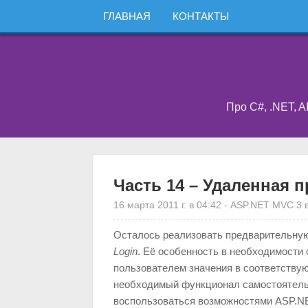
ГЛАВНАЯ
КОНТАКТЫ
Про C#, .NET, A
Часть 14 – Удаленная 
16 марта 2011 г. в 04:42
-
ASP.NET MVC 3 в
Осталось реализовать предварительную 
Login
. Её особенность в необходимости
пользователем значения в соответству
необходимый функционал самостоятельно
воспользоваться возможностями ASP.N