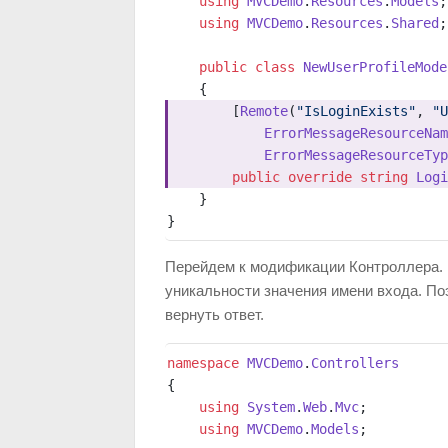
    using
 MVCDemo
.
Resources
.
Models
;
    using
 MVCDemo
.
Resources
.
Shared
;
    public
 class
 NewUserProfileMode
    {
        [
Remote
(
"IsLoginExists"
, 
"U
            ErrorMessageResourceNam
            ErrorMessageResourceTyp
        public
 override
 string
 Logi
    }
}
Перейдем к модификации Контроллера. 
уникальности значения имени входа. По
вернуть ответ.
namespace
 MVCDemo
.
Controllers
{
    using
 System
.
Web
.
Mvc
;
    using
 MVCDemo
.
Models
;