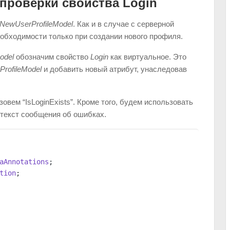
проверки свойства Login
NewUserProfileModel
. Как и в случае с серверной
еобходимости только при создании нового профиля.
odel
обозначим свойство
Login
как виртуальное. Это
rofileModel
и добавить новый атрибут, унаследовав
зовем “IsLoginExists”. Кроме того, будем использовать
текст сообщения об ошибках.
aAnnotations
;
tion
;