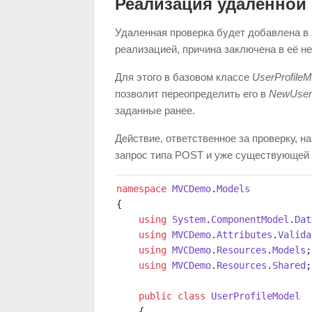
Реализация удаленной 
Удаленная проверка будет добавлена в
реализацией, причина заключена в её н
Для этого в базовом классе
UserProfileM
позволит переопределить его в
NewUserP
заданные ранее.
Действие, ответственное за проверку, на
запрос типа POST и уже существующей 
namespace
 MVCDemo
.
Models
{
    using
 System
.
ComponentModel
.
Dat
    using
 MVCDemo
.
Attributes
.
Valida
    using
 MVCDemo
.
Resources
.
Models
;
    using
 MVCDemo
.
Resources
.
Shared
;
    public
 class
 UserProfileModel
    {