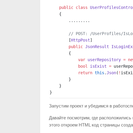
    public
 class
 UserProfilesContro
    {
        .........
        // POST: /UserProfiles/IsLo
        [
HttpPost
]
        public
 JsonResult
 IsLoginEx
        { 
            var
 userRepository
 =
 ne
            bool
 isExist
 =
 userRepo
            return
 this
.
Json
(
!
isExi
        } 
    }
}
Запустим проект и убедимся в работос
Давайте посмотрим, где расположились 
этого откроем HTML код страницы созда