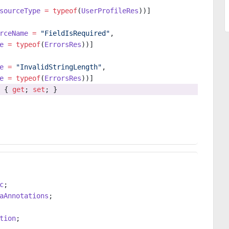
sourceType
 =
 typeof
(
UserProfileRes
))]
rceName
 =
 "FieldIsRequired"
,
e
 =
 typeof
(
ErrorsRes
))]
e
 =
 "InvalidStringLength"
,
e
 =
 typeof
(
ErrorsRes
))]
 { 
get
; 
set
; }
c
;
aAnnotations
;
tion
;