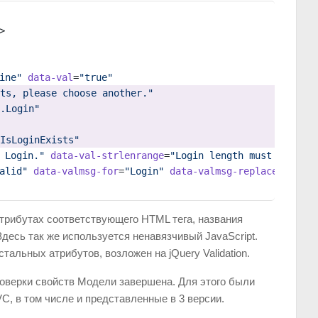
>
ine"
 data-val
=
"true"
ts, please choose another."
.Login"
IsLoginExists"
 Login."
 data-val-strlenrange
=
"Login length must be betw
alid"
 data-valmsg-for
=
"Login"
 data-valmsg-replace
=
"true"
атрибутах соответствующего HTML тега, названия
 Здесь так же используется ненавязчивый JavaScript.
тальных атрибутов, возложен на jQuery Validation.
оверки свойств Модели завершена. Для этого были
, в том числе и представленные в 3 версии.