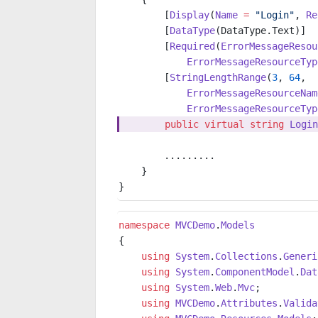
        [
Display
(
Name
 =
 "Login"
, 
Re
        [
DataType
(DataType.Text)]
        [
Required
(
ErrorMessageResou
            ErrorMessageResourceTyp
        [
StringLengthRange
(
3
, 
64
,
            ErrorMessageResourceNam
            ErrorMessageResourceTyp
        public
 virtual
 string
 Login
        .........
    }
}
namespace
 MVCDemo
.
Models
{
    using
 System
.
Collections
.
Generi
    using
 System
.
ComponentModel
.
Dat
    using
 System
.
Web
.
Mvc
;
    using
 MVCDemo
.
Attributes
.
Valida