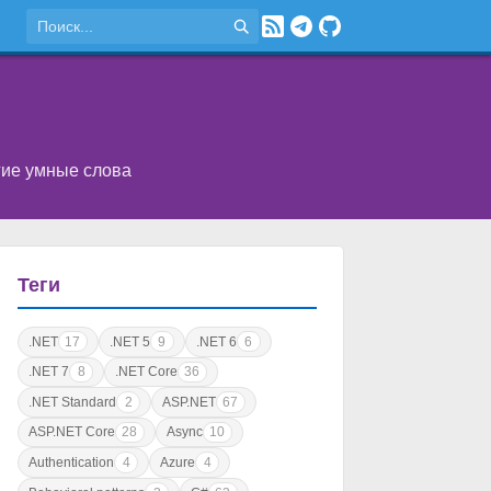
угие умные слова
Теги
.NET
17
.NET 5
9
.NET 6
6
.NET 7
8
.NET Core
36
.NET Standard
2
ASP.NET
67
ASP.NET Core
28
Async
10
Authentication
4
Azure
4