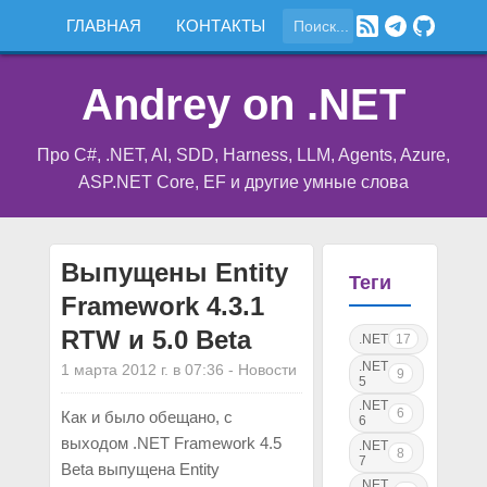
ГЛАВНАЯ
КОНТАКТЫ
Andrey on .NET
Про C#, .NET, AI, SDD, Harness, LLM, Agents, Azure,
ASP.NET Core, EF и другие умные слова
Выпущены Entity
Теги
Framework 4.3.1
RTW и 5.0 Beta
.NET
17
.NET
1 марта 2012 г. в 07:36
-
Новости
9
5
.NET
6
Как и было обещано, с
6
выходом .NET Framework 4.5
.NET
8
7
Beta выпущена Entity
.NET