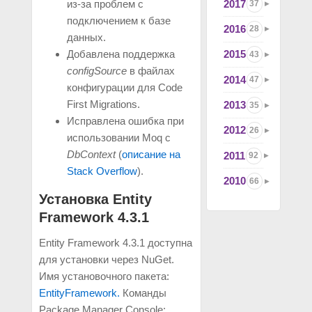
2017
из-за проблем с
37
подключением к базе
2016
28
данных.
2015
Добавлена поддержка
43
configSource
в файлах
2014
47
конфигурации для Code
First Migrations.
2013
35
Исправлена ошибка при
2012
26
использовании Moq с
DbContext
(
описание на
2011
92
Stack Overflow
).
2010
66
Установка Entity
Framework 4.3.1
Entity Framework 4.3.1 доступна
для установки через NuGet.
Имя установочного пакета:
EntityFramework.
Команды
Package Manager Console: