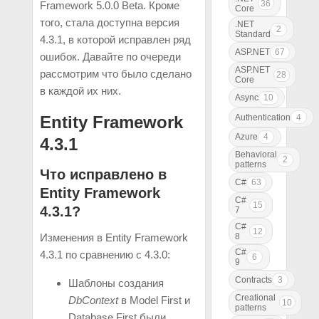
36
Framework 5.0.0 Beta. Кроме
Core
того, стала доступна версия
.NET
2
Standard
4.3.1, в которой исправлен ряд
ASP.NET
67
ошибок. Давайте по очереди
ASP.NET
рассмотрим что было сделано
28
Core
в каждой их них.
Async
10
Authentication
4
Entity Framework
Azure
4
4.3.1
Behavioral
2
patterns
Что исправлено в
C#
63
Entity Framework
C#
15
4.3.1?
7
C#
12
8
Изменения в Entity Framework
C#
4.3.1 по сравнению с 4.3.0:
6
9
Contracts
3
Шаблоны создания
Creational
DbContext
в Model First и
10
patterns
Database First были