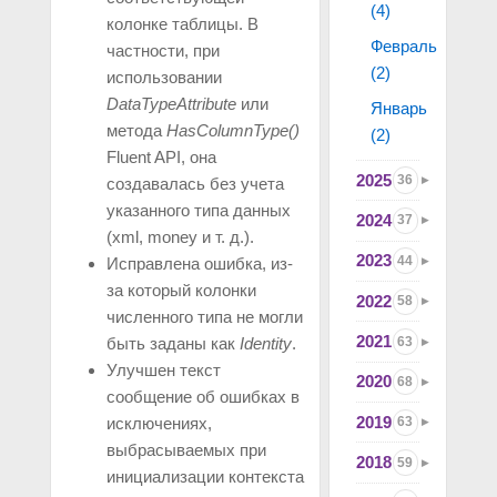
(4)
колонке таблицы. В
Февраль
частности, при
(2)
использовании
DataTypeAttribute
или
Январь
метода
HasColumnType()
(2)
Fluent API, она
2025
36
создавалась без учета
указанного типа данных
2024
37
(xml, money и т. д.).
2023
44
Исправлена ошибка, из-
за который колонки
2022
58
численного типа не могли
2021
63
быть заданы как
Identity
.
Улучшен текст
2020
68
сообщение об ошибках в
2019
63
исключениях,
выбрасываемых при
2018
59
инициализации контекста