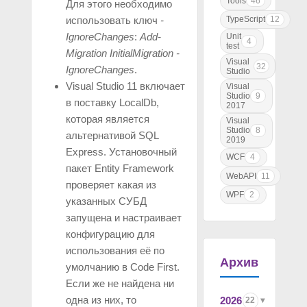
Tools
46
Для этого необходимо
TypeScript
12
использовать ключ
-
IgnoreChanges
:
Add-
Unit
4
test
Migration InitialMigration -
Visual
32
IgnoreChanges
.
Studio
Visual Studio 11 включает
Visual
Studio
9
в поставку LocalDb,
2017
которая является
Visual
Studio
8
альтернативой SQL
2019
Express. Установочный
WCF
4
пакет Entity Framework
WebAPI
11
проверяет какая из
WPF
2
указанных СУБД
запущена и настраивает
конфигурацию для
использования её по
Архив
умолчанию в Code First.
Если же не найдена ни
одна из них, то
2026
22