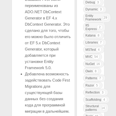
Debug
3
переименованы из
Dynamic
3
ADO.NET DbContext
Entity
Generator в EF 4.x
29
Framework
DbContext Generator. Это
IIS
2
Express
сделано для того, чтобы
Katana
8
его можно было отличить
Libraries
7
от EF 5.x DbContext
Generator, который
MSTest
4
добавляется при
MVC
54
установке Entity
NuGet
16
Framework 5.0.
Owin
8
Добавлена возможность
Patterns
7
задействовать Code First
Razor
5
Migrations для
существующей базы
Reflection
3
данных без создания
Scaffolding
4
кода для программной
Structural
14
patterns
миграции в дальнейшем.