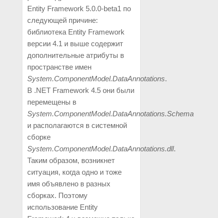
Entity Framework 5.0.0-beta1 по
следующей причине:
библиотека Entity Framework
версии 4.1 и выше содержит
дополнительные атрибуты в
пространстве имен
System.ComponentModel.DataAnnotations
.
В .NET Framework 4.5 они были
перемещены в
System.ComponentModel.DataAnnotations.Schema
и располагаются в системной
сборке
System.ComponentModel.DataAnnotations.dll
.
Таким образом, возникнет
ситуация, когда одно и тоже
имя объявлено в разных
сборках. Поэтому
использование Entity