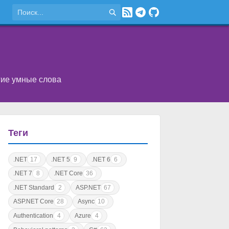
угие умные слова
Теги
.NET
17
.NET 5
9
.NET 6
6
.NET 7
8
.NET Core
36
.NET Standard
2
ASP.NET
67
ASP.NET Core
28
Async
10
Authentication
4
Azure
4