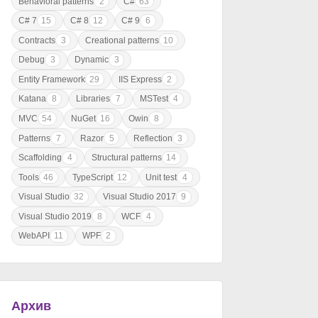
Behavioral patterns
2
C#
63
C# 7
15
C# 8
12
C# 9
6
Contracts
3
Creational patterns
10
Debug
3
Dynamic
3
Entity Framework
29
IIS Express
2
Katana
8
Libraries
7
MSTest
4
MVC
54
NuGet
16
Owin
8
Patterns
7
Razor
5
Reflection
3
Scaffolding
4
Structural patterns
14
Tools
46
TypeScript
12
Unit test
4
Visual Studio
32
Visual Studio 2017
9
Visual Studio 2019
8
WCF
4
WebAPI
11
WPF
2
Архив