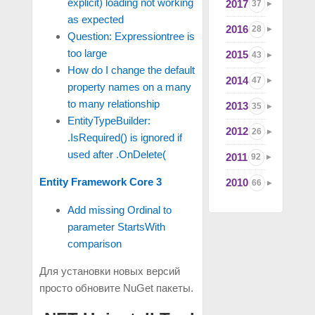
explicit) loading not working
2017
37
as expected
2016
28
Question: Expressiontree is
too large
2015
43
How do I change the default
2014
47
property names on a many
to many relationship
2013
35
EntityTypeBuilder:
2012
26
.IsRequired() is ignored if
used after .OnDelete(
2011
92
Entity Framework Core 3
2010
66
Add missing Ordinal to
parameter StartsWith
comparison
Для установки новых версий
просто обновите NuGet пакеты.