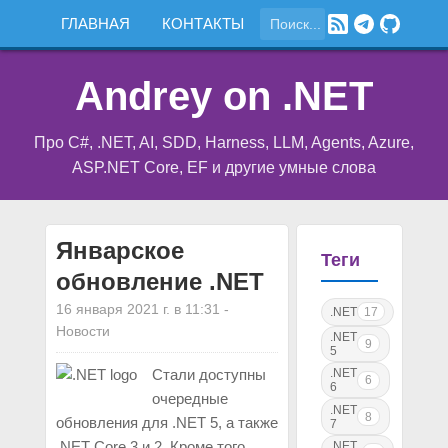
ГЛАВНАЯ
КОНТАКТЫ
Andrey on .NET
Про C#, .NET, AI, SDD, Harness, LLM, Agents, Azure,
ASP.NET Core, EF и другие умные слова
Январское
Теги
обновление .NET
16 января 2021 г. в 11:31
-
.NET
17
Новости
.NET
9
5
.NET
Стали доступны
6
6
очередные
.NET
8
обновления для .NET 5, а также
7
.NET Core 3 и 2. Кроме того,
.NET