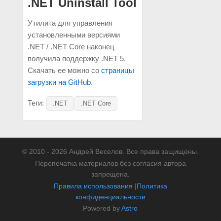
.NET Uninstall Tool
Утилита для управления
установленными версиями
.NET / .NET Core наконец
получила поддержку .NET 5.
Скачать ее можно со
страницы
загрузки на GitHub
.
Теги:
.NET
.NET Core
© 2010 - 2026 Андрей Веселов. Все права защищены.
Перепечатка материалов без согласия автора
запрещена.
Правила использования
|
Политика
конфиденциальности
Powered by
Astro