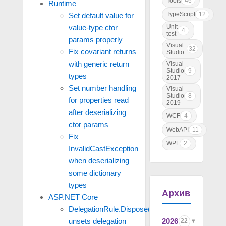
Tools
46
Runtime
TypeScript
12
Set default value for
Unit
value-type ctor
4
test
params properly
Visual
32
Fix covariant returns
Studio
with generic return
Visual
Studio
9
types
2017
Set number handling
Visual
Studio
8
for properties read
2019
after deserializing
WCF
4
ctor params
WebAPI
11
Fix
WPF
2
InvalidCastException
when deserializing
some dictionary
types
Архив
ASP.NET Core
DelegationRule.Dispose()
2026
unsets delegation
22