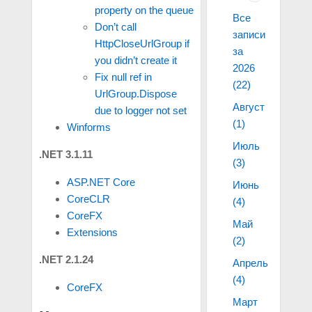
property on the queue
Все
Don’t call
записи
HttpCloseUrlGroup if
за
you didn’t create it
2026
Fix null ref in
(22)
UrlGroup.Dispose
Август
due to logger not set
(1)
Winforms
Июль
.NET 3.1.11
(3)
ASP.NET Core
Июнь
CoreCLR
(4)
CoreFX
Май
Extensions
(2)
.NET 2.1.24
Апрель
(4)
CoreFX
Март