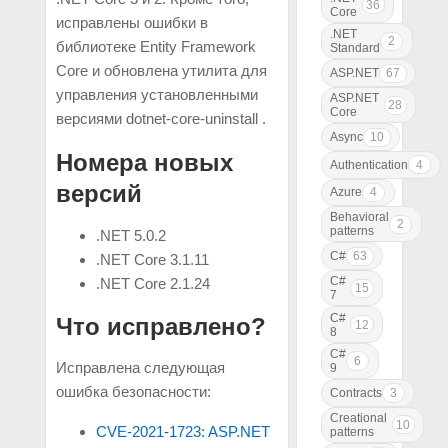
36
Core
исправлены ошибки в
.NET
2
библиотеке Entity Framework
Standard
Core и обновлена утилита для
ASP.NET
67
управления установленными
ASP.NET
28
Core
версиями dotnet-core-uninstall .
Async
10
Номера новых
Authentication
4
версий
Azure
4
Behavioral
2
patterns
.NET 5.0.2
C#
63
.NET Core 3.1.11
C#
.NET Core 2.1.24
15
7
C#
Что исправлено?
12
8
C#
6
Исправлена следующая
9
ошибка безопасности:
Contracts
3
Creational
10
CVE-2021-1723: ASP.NET
patterns