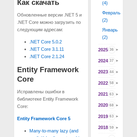
Как скачать
(4)
Февраль
Обновленные версии .NET 5 и
(2)
.NET Core можно загрузить по
следующим адресам:
Январь
(2)
.NET Core 5.0.2
.NET Core 3.1.11
2025
36
.NET Core 2.1.24
2024
37
Entity Framework
2023
44
Core
2022
58
Исправлены ошибки в
2021
63
библиотеке Entity Framework
2020
68
Core:
2019
63
Entity Framework Core 5
2018
59
Many-to-many lazy (and