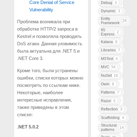
Core Denial of Service
Debug
3
Vulnerability
Dynamic
3
Entity
29
Проблема возникала при
Framework
обработке HTTP/2 запроса в
IIS
2
Express
Kestrel и позволяла проводить
Katana
8
DoS атаки. Данная уязвимость
Libraries
7
была актуальна для .NET 5 и
.NET Core 3.
MSTest
4
MVC
54
Кроме того, были устранены
NuGet
16
ошибки, списки которых можно
Owin
8
посмотреть по ссылкам ниже.
Некоторые, наиболее
Patterns
7
интересные исправления,
Razor
5
также приведены в этом
Reflection
3
списке:
Scaffolding
4
Structural
.NET 5.0.2
14
patterns