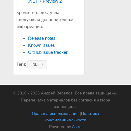
.NET 7 Preview 2
Кроме того, доступна
следующая дополнительная
информация:
Release notes
Known issues
GitHub issue tracker
Теги:
.NET 7
© 2010 - 2026 Андрей Веселов. Все права защищены.
Перепечатка материалов без согласия автора
запрещена.
Правила использования
|
Политика
конфиденциальности
Powered by
Astro