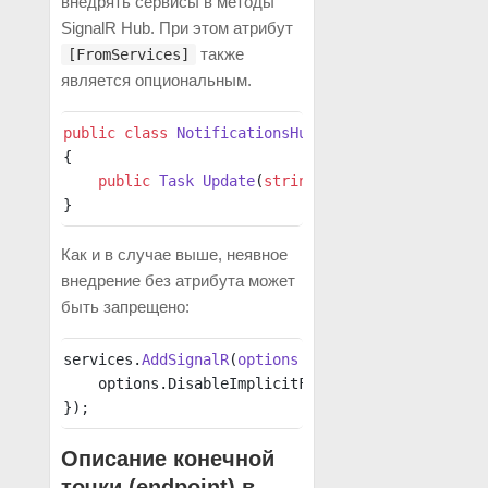
внедрять сервисы в методы
SignalR Hub. При этом атрибут
также
[FromServices]
является опциональным.
public
 class
 NotificationsHub
 : 
Hub
{
    public
 Task
 Update
(
string
 name
, 
UserService
 
}
Как и в случае выше, неявное
внедрение без атрибута может
быть запрещено:
services.
AddSignalR
(
options
 =>
 {
    options.DisableImplicitFromServicesParameter
});
Описание конечной
точки (endpoint) в