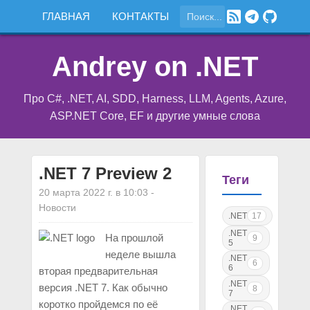
ГЛАВНАЯ
КОНТАКТЫ
Andrey on .NET
Про C#, .NET, AI, SDD, Harness, LLM, Agents, Azure,
ASP.NET Core, EF и другие умные слова
.NET 7 Preview 2
Теги
20 марта 2022 г. в 10:03
-
Новости
.NET
17
.NET
На прошлой
9
5
неделе вышла
.NET
6
6
вторая предварительная
.NET
версия .NET 7. Как обычно
8
7
коротко пройдемся по её
.NET