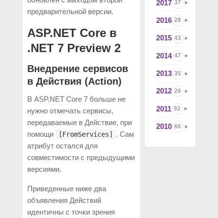
2017
37
предварительной версии.
2016
28
ASP.NET Core в
2015
43
.NET 7 Preview 2
2014
47
Внедрение сервисов
2013
35
в Действия (Action)
2012
26
В ASP.NET Core 7 больше не
2011
92
нужно отмечать сервисы,
передаваемые в Действие, при
2010
66
помощи
. Cам
[FromServices]
атрибут остался для
совместимости с предыдущими
версиями.
Приведенные ниже два
объявления Действий
идентичны с точки зрения