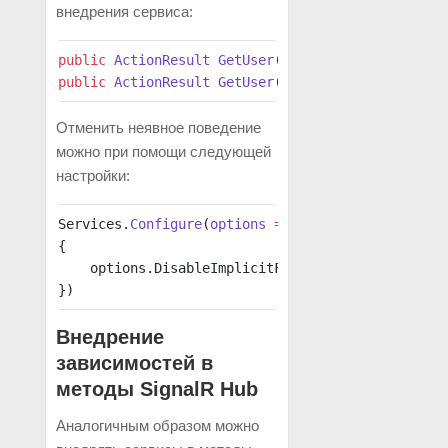
внедрения сервиса:
public
 ActionResult
 GetUser
([
FromServices
]
UserSe
public
 ActionResult
 GetUser
(
UserService
 userServ
Отменить неявное поведение
можно при помощи следующей
настройки:
Services.
Configure
(
options
 =>
{
    options.DisableImplicitFromServicesParameter
})
Внедрение
зависимостей в
методы SignalR Hub
Аналогичным образом можно