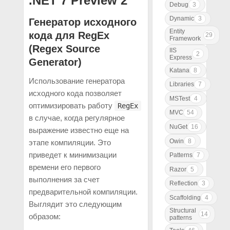
.NET 7 Preview 2
Debug
3
Dynamic
3
Генератор исходного
Entity
кода для RegEx
29
Framework
(Regex Source
IIS
2
Express
Generator)
Katana
8
Использование генератора
Libraries
7
исходного кода позволяет
MSTest
4
оптимизировать работу
RegEx
MVC
54
в случае, когда регулярное
NuGet
16
выражение известно еще на
Owin
8
этапе компиляции. Это
приведет к минимизации
Patterns
7
времени его первого
Razor
5
выполнения за счет
Reflection
3
предварительной компиляции.
Scaffolding
4
Выглядит это следующим
Structural
14
образом:
patterns