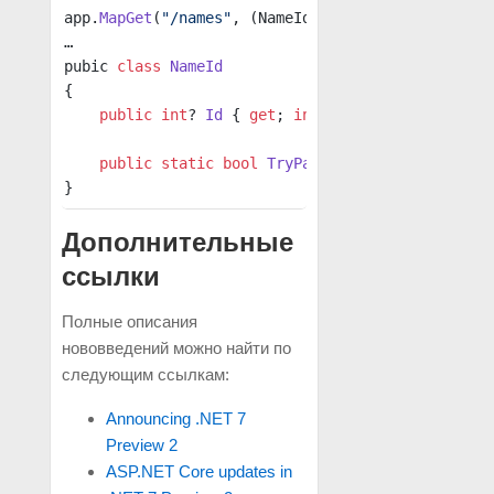
app.
MapGet
(
"/names"
, (NameId[] id) { … });
…
pubic 
class
 NameId
{
    public
 int
? 
Id
 { 
get
; 
init
; }
    public
 static
 bool
 TryParse
(
string
? 
id
, 
out
 
}
Дополнительные
ссылки
Полные описания
нововведений можно найти по
следующим ссылкам:
Announcing .NET 7
Preview 2
ASP.NET Core updates in