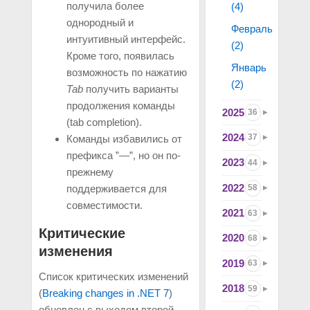
получила более
(4)
однородный и
Февраль
интуитивный интерфейс.
(2)
Кроме того, появилась
Январь
возможность по нажатию
(2)
Tab
получить варианты
продолжения команды
2025
36
(tab completion).
2024
37
Команды избавились от
префикса ”—”, но он по-
2023
44
прежнему
2022
58
поддерживается для
совместимости.
2021
63
Критические
2020
68
изменения
2019
63
Список критических изменений
2018
59
(
Breaking changes in .NET 7
)
обновлен с выходом второй