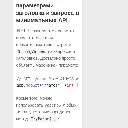
параметрами
заголовка и запроса в
минимальных API
.NET 7 позволяет с легкостью
получать массивы
примитивных типов, строк и
из запросов и
StringValues
заголовков. Достатоно просто
объявить массив как параметр:
// GET  /names?id=1&id=2&id=3
app.
MapGet
(
"/names"
, (
int
[] id) { … }
Кроме того, можно
использовать массивы любых
типов, у которых определен
метод
:
TryParse(…)