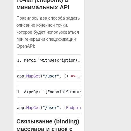
минимальных API
Появилось два способа задать
описание конечной точки,
которое будет использоваться
при генерации спецификации
OpenAPI:
1. Метод `WithDescription(…)` :
app.
MapGet
(
"/user"
, () 
=>
 …).
WithDescription
(
"Оп
1. Атрибут `[EndpointSummary]`:
app.
MapGet
(
"/user"
, [
EndpointSummary
(
"Описание д
Связывание (binding)
массивов и строк с