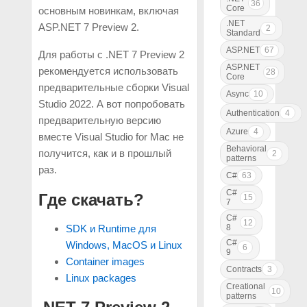
36
Core
основным новинкам, включая
.NET
ASP.NET 7 Preview 2.
2
Standard
ASP.NET
67
Для работы с .NET 7 Preview 2
ASP.NET
рекомендуется использовать
28
Core
предварительные сборки Visual
Async
10
Studio 2022. А вот попробовать
Authentication
4
предварительную версию
Azure
4
вместе Visual Studio for Mac не
Behavioral
получится, как и в прошлый
2
patterns
раз.
C#
63
C#
Где скачать?
15
7
C#
12
8
SDK и Runtime для
C#
Windows, MacOS и Linux
6
9
Container images
Contracts
3
Linux packages
Creational
10
patterns