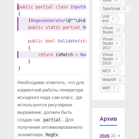
Tools
46
public
 partial
 class
 InputValidator
TypeScript
12
{
Unit
4
    [
RegexGenerator
(
@"^\d+$"
, RegexOptions.Ignor
test
    public
 static
 partial
 Regex
 NumbersRegEx
();
Visual
32
Studio
Visual
    public
 bool
 Validate
(
string
 str
)
Studio
9
    {
2017
        return
 isMatch 
=
 NumbersRegEx
().
IsMatch
(
Visual
Studio
8
    }
2019
}
WCF
4
WebAPI
11
Необходимо отметить, что для
WPF
2
корректной работы генератора
исходного кода сам класс, где
используется регулярное
выражение, должен быть
Архив
создан как
. Для
partial
получения оптимизированного
экземпляра
RegEx
2026
22