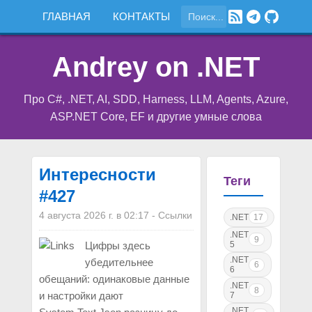
ГЛАВНАЯ
КОНТАКТЫ
Andrey on .NET
Про C#, .NET, AI, SDD, Harness, LLM, Agents, Azure,
ASP.NET Core, EF и другие умные слова
Интересности
Теги
#427
4 августа 2026 г. в 02:17
-
Ссылки
.NET
17
.NET
9
5
Цифры здесь
.NET
убедительнее
6
6
обещаний: одинаковые данные
.NET
8
и настройки дают
7
.NET