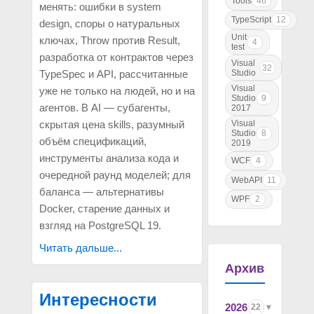
Tools
46
менять: ошибки в system
TypeScript
12
design, споры о натуральных
Unit
ключах, Throw против Result,
4
test
разработка от контрактов через
Visual
32
Studio
TypeSpec и API, рассчитанные
Visual
уже не только на людей, но и на
Studio
9
агентов. В AI — субагенты,
2017
скрытая цена skills, разумный
Visual
Studio
8
объём спецификаций,
2019
инструменты анализа кода и
WCF
4
очередной раунд моделей; для
WebAPI
11
баланса — альтернативы
WPF
2
Docker, старение данных и
взгляд на PostgreSQL 19.
Читать дальше...
Архив
Интересности
2026
22