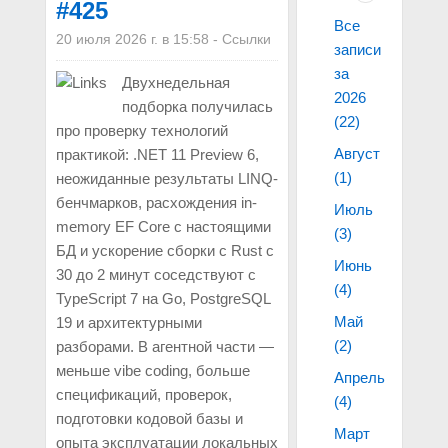
#425
Все
20 июля 2026 г. в 15:58
-
Ссылки
записи
за
Двухнедельная
2026
подборка получилась
(22)
про проверку технологий
Август
практикой: .NET 11 Preview 6,
(1)
неожиданные результаты LINQ-
бенчмарков, расхождения in-
Июль
memory EF Core с настоящими
(3)
БД и ускорение сборки с Rust с
Июнь
30 до 2 минут соседствуют с
(4)
TypeScript 7 на Go, PostgreSQL
Май
19 и архитектурными
(2)
разборами. В агентной части —
меньше vibe coding, больше
Апрель
спецификаций, проверок,
(4)
подготовки кодовой базы и
Март
опыта эксплуатации локальных