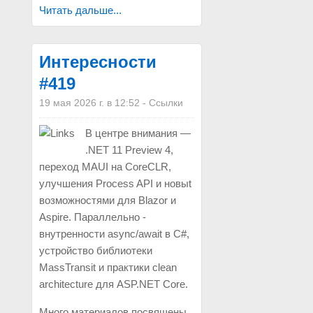
Читать дальше...
Интересности
#419
19 мая 2026 г. в 12:52
-
Ссылки
В центре внимания —
.NET 11 Preview 4,
переход MAUI на CoreCLR,
улучшения Process API и новыt
возможностями для Blazor и
Aspire. Параллельно -
внутренности async/await в C#,
устройство библиотеки
MassTransit и практики clean
architecture для ASP.NET Core.
Много материалов посвящены