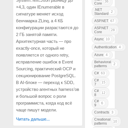
System.Text.Json разницу до
36
Core
×4,3, один IEnumerable в
.NET
2
сигнатуре меняет исход
Standard
бенчмарка ZLinq, а 4 КБ
ASP.NET
67
конфигурации разрастаются до
ASP.NET
28
Core
2 ГБ занятой памяти.
Async
10
Архитектурная часть — про
Authentication
4
exactly-once, который не
появляется от одного retry,
Azure
4
исправление ошибок в Event
Behavioral
2
patterns
Sourcing, практический OCP и
C#
63
секционирование PostgreSQL.
C#
В AI-блоке — переход к SDD,
15
7
устройство агентных harness’ов
C#
12
8
и большой вопрос о роли
C#
программиста, когда код всё
6
9
чаще пишут модели.
Contracts
3
Читать дальше...
Creational
10
patterns