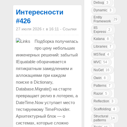
Debug
3
Dynamic
3
Интересности
Entity
#426
29
Framework
IIS
27 июля 2026 г. в 16:11
-
Ссылки
2
Express
Katana
8
Подборка получилась
Libraries
7
про цену небольших
MSTest
4
инженерных решений: забытый
IEquatable оборачивается
MVC
54
пятикратным замедлением и
NuGet
16
аллокациями при каждом
Owin
8
поиске в Dictionary,
Patterns
7
Database.Migrate() на старте
Razor
5
превращает релиз в лотерею, а
Reflection
3
DateTime.Now уступает место
тестируемому TimeProvider.
Scaffolding
4
Архитектурный блок — о
Structural
14
patterns
системах, которые сложно