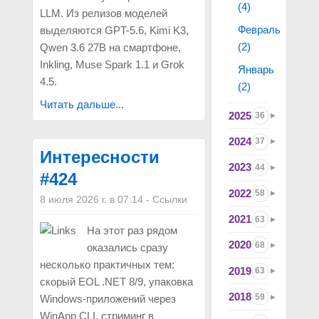
(4)
LLM. Из релизов моделей
Февраль
выделяются GPT-5.6, Kimi K3,
(2)
Qwen 3.6 27B на смартфоне,
Inkling, Muse Spark 1.1 и Grok
Январь
4.5.
(2)
Читать дальше...
2025
36
2024
37
Интересности
2023
44
#424
2022
58
8 июля 2026 г. в 07:14
-
Ссылки
2021
63
На этот раз рядом
2020
68
оказались сразу
несколько практичных тем:
2019
63
скорый EOL .NET 8/9, упаковка
2018
59
Windows-приложений через
WinApp CLI, стриминг в