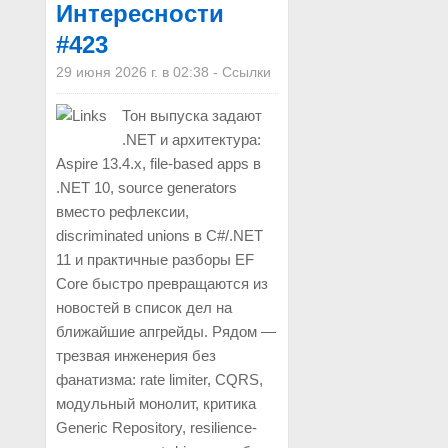
Интересности
#423
29 июня 2026 г. в 02:38
-
Ссылки
Тон выпуска задают
.NET и архитектура:
Aspire 13.4.x, file-based apps в
.NET 10, source generators
вместо рефлексии,
discriminated unions в C#/.NET
11 и практичные разборы EF
Core быстро превращаются из
новостей в список дел на
ближайшие апгрейды. Рядом —
трезвая инженерия без
фанатизма: rate limiter, CQRS,
модульный монолит, критика
Generic Repository, resilience-