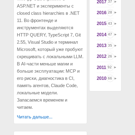
2017
37
ASP.NET и эксперименты с
2016
28
closed class hierarchies в .NET
11. Во фронтенде и
2015
43
инструментах выделяются
2014
HTTP QUERY, TypeScript 7, Git
47
2.55, Visual Studio и терминал
2013
35
Microsoft, который уже пробуют
2012
скрещивать с локальными LLM.
26
В AI-части меньше магии и
2011
92
больше эксплуатации: MCP и
его риски, диагностика в CI,
2010
66
память агентов, Claude Code,
локальные модели.
Запасаемся временем и
читаем.
Читать дальше...