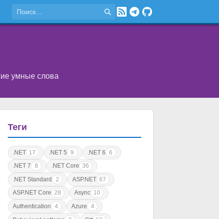
угие умные слова
Теги
.NET
17
.NET 5
9
.NET 6
6
.NET 7
8
.NET Core
36
.NET Standard
2
ASP.NET
67
ASP.NET Core
28
Async
10
Authentication
4
Azure
4