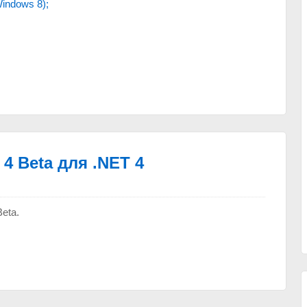
Windows 8);
4 Beta для .NET 4
eta.