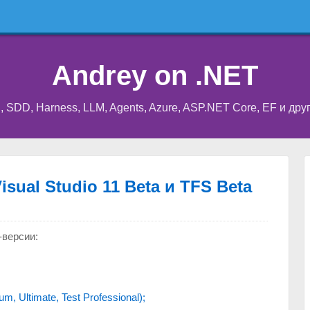
Andrey on .NET
I, SDD, Harness, LLM, Agents, Azure, ASP.NET Core, EF и др
sual Studio 11 Beta и TFS Beta
-версии:
um, Ultimate, Test Professional);