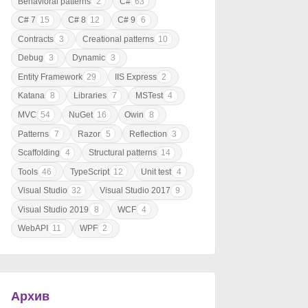
Behavioral patterns
2
C#
63
C# 7
15
C# 8
12
C# 9
6
Contracts
3
Creational patterns
10
Debug
3
Dynamic
3
Entity Framework
29
IIS Express
2
Katana
8
Libraries
7
MSTest
4
MVC
54
NuGet
16
Owin
8
Patterns
7
Razor
5
Reflection
3
Scaffolding
4
Structural patterns
14
Tools
46
TypeScript
12
Unit test
4
Visual Studio
32
Visual Studio 2017
9
Visual Studio 2019
8
WCF
4
WebAPI
11
WPF
2
Архив