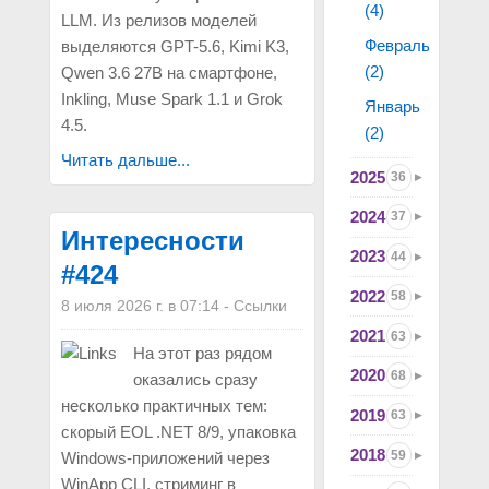
(4)
LLM. Из релизов моделей
Февраль
выделяются GPT-5.6, Kimi K3,
(2)
Qwen 3.6 27B на смартфоне,
Inkling, Muse Spark 1.1 и Grok
Январь
4.5.
(2)
Читать дальше...
2025
36
2024
37
Интересности
2023
44
#424
2022
58
8 июля 2026 г. в 07:14
-
Ссылки
2021
63
На этот раз рядом
2020
68
оказались сразу
несколько практичных тем:
2019
63
скорый EOL .NET 8/9, упаковка
2018
59
Windows-приложений через
WinApp CLI, стриминг в