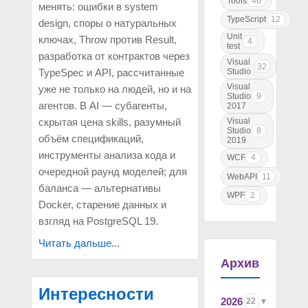
Tools
46
менять: ошибки в system
TypeScript
12
design, споры о натуральных
Unit
ключах, Throw против Result,
4
test
разработка от контрактов через
Visual
32
Studio
TypeSpec и API, рассчитанные
Visual
уже не только на людей, но и на
Studio
9
агентов. В AI — субагенты,
2017
скрытая цена skills, разумный
Visual
Studio
8
объём спецификаций,
2019
инструменты анализа кода и
WCF
4
очередной раунд моделей; для
WebAPI
11
баланса — альтернативы
WPF
2
Docker, старение данных и
взгляд на PostgreSQL 19.
Читать дальше...
Архив
Интересности
2026
22