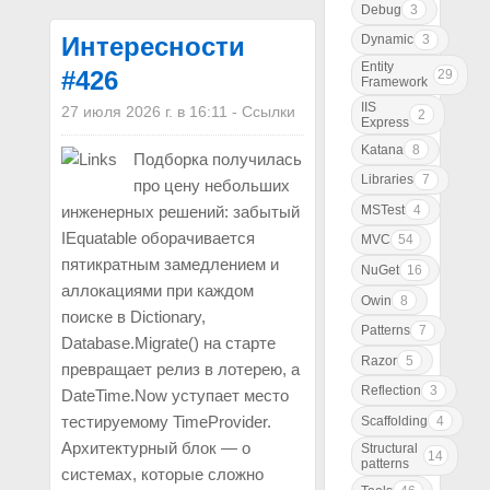
Debug
3
Dynamic
3
Интересности
Entity
#426
29
Framework
IIS
27 июля 2026 г. в 16:11
-
Ссылки
2
Express
Katana
8
Подборка получилась
Libraries
7
про цену небольших
MSTest
4
инженерных решений: забытый
IEquatable оборачивается
MVC
54
пятикратным замедлением и
NuGet
16
аллокациями при каждом
Owin
8
поиске в Dictionary,
Patterns
7
Database.Migrate() на старте
Razor
5
превращает релиз в лотерею, а
Reflection
3
DateTime.Now уступает место
тестируемому TimeProvider.
Scaffolding
4
Архитектурный блок — о
Structural
14
patterns
системах, которые сложно