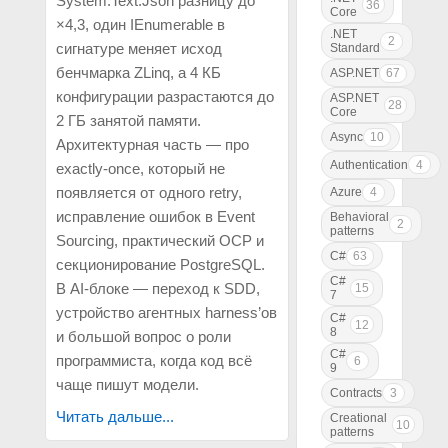
System.Text.Json разницу до
36
Core
×4,3, один IEnumerable в
.NET
2
сигнатуре меняет исход
Standard
бенчмарка ZLinq, а 4 КБ
ASP.NET
67
конфигурации разрастаются до
ASP.NET
28
Core
2 ГБ занятой памяти.
Async
10
Архитектурная часть — про
Authentication
4
exactly-once, который не
появляется от одного retry,
Azure
4
исправление ошибок в Event
Behavioral
2
patterns
Sourcing, практический OCP и
C#
63
секционирование PostgreSQL.
C#
В AI-блоке — переход к SDD,
15
7
устройство агентных harness’ов
C#
12
8
и большой вопрос о роли
C#
программиста, когда код всё
6
9
чаще пишут модели.
Contracts
3
Читать дальше...
Creational
10
patterns