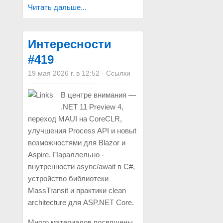
Читать дальше...
Интересности
#419
19 мая 2026 г. в 12:52
-
Ссылки
В центре внимания —
.NET 11 Preview 4,
переход MAUI на CoreCLR,
улучшения Process API и новыt
возможностями для Blazor и
Aspire. Параллельно -
внутренности async/await в C#,
устройство библиотеки
MassTransit и практики clean
architecture для ASP.NET Core.
Много материалов посвящены