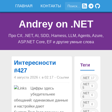
ГЛАВНАЯ
КОНТАКТЫ
Andrey on .NET
Про C#, .NET, AI, SDD, Harness, LLM, Agents, Azure,
ASP.NET Core, EF и другие умные слова
Интересности
Теги
#427
4 августа 2026 г. в 02:17
-
Ссылки
.NET
17
.NET
9
5
Цифры здесь
.NET
убедительнее
6
6
обещаний: одинаковые данные
.NET
8
и настройки дают
7
.NET