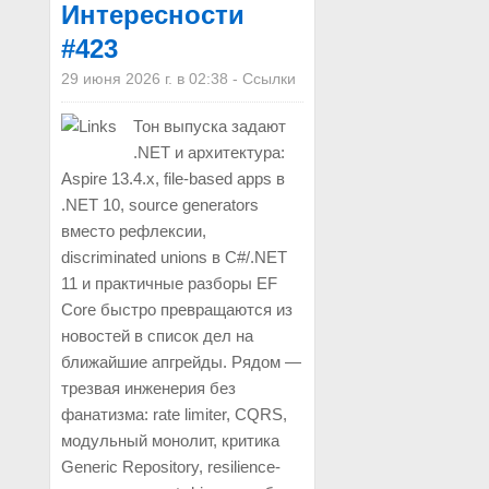
Интересности
#423
29 июня 2026 г. в 02:38
-
Ссылки
Тон выпуска задают
.NET и архитектура:
Aspire 13.4.x, file-based apps в
.NET 10, source generators
вместо рефлексии,
discriminated unions в C#/.NET
11 и практичные разборы EF
Core быстро превращаются из
новостей в список дел на
ближайшие апгрейды. Рядом —
трезвая инженерия без
фанатизма: rate limiter, CQRS,
модульный монолит, критика
Generic Repository, resilience-