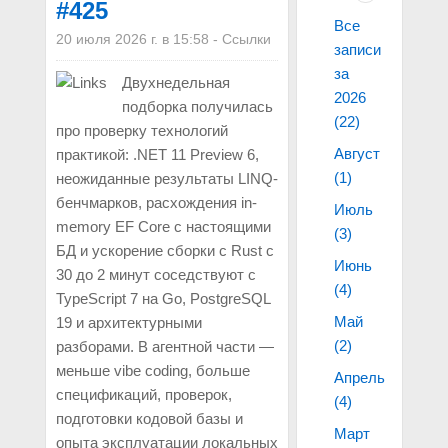
#425
Все
20 июля 2026 г. в 15:58
-
Ссылки
записи
за
Двухнедельная
2026
подборка получилась
(22)
про проверку технологий
Август
практикой: .NET 11 Preview 6,
(1)
неожиданные результаты LINQ-
бенчмарков, расхождения in-
Июль
memory EF Core с настоящими
(3)
БД и ускорение сборки с Rust с
Июнь
30 до 2 минут соседствуют с
(4)
TypeScript 7 на Go, PostgreSQL
Май
19 и архитектурными
(2)
разборами. В агентной части —
меньше vibe coding, больше
Апрель
спецификаций, проверок,
(4)
подготовки кодовой базы и
Март
опыта эксплуатации локальных