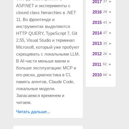
2017
37
ASP.NET и эксперименты с
2016
28
closed class hierarchies в .NET
11. Во фронтенде и
2015
43
инструментах выделяются
2014
HTTP QUERY, TypeScript 7, Git
47
2.55, Visual Studio и терминал
2013
35
Microsoft, который уже пробуют
2012
скрещивать с локальными LLM.
26
В AI-части меньше магии и
2011
92
больше эксплуатации: MCP и
его риски, диагностика в CI,
2010
66
память агентов, Claude Code,
локальные модели.
Запасаемся временем и
читаем.
Читать дальше...